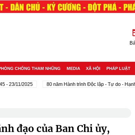
Bá
PHÒNG CHỐNG THAM NHŨNG
MEDIA
XÃ HỘI
PHÁP LUẬT
3/11/2025
80 năm Hành trình Độc lập - Tự do - Hạnh phúc
ãnh đạo của Ban Chi ủy,