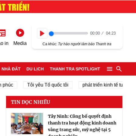
00:00
04:23
Play
o in
Media
Ca khúc:
Tự hào người làm báo Thanh tra
NHÀ ĐẤT
DU LỊCH
THANH TRA SPOTLIGHT
Tôi yêu Tổ quốc tôi
phát triển kinh tế tư nhân
TIN ĐỌC NHIỀU
Tây Ninh: Công bố quyết định
thanh tra hoạt động kinh doanh
vàng trang sức, mỹ nghệ tại 5