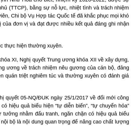
ủ (TTCP), bằng sự nỗ lực, nhiệt tình và trách nhiệm
 viên, Chi bộ Vụ Hợp tác Quốc tế đã khắc phục mọi khó
rị của đơn vị và đạt được nhiều kết quả đáng ghi nhận
ợc thực hiện thường xuyên.
khóa XI, Nghị quyết Trung ương khóa XII về xây dựng,
ung ương về trách nhiệm nêu gương của cán bộ, đảng
n quán triệt nghiêm túc và thường xuyên có đánh giá
Nghị quyết 05-NQ/ĐUK ngày 25/1/2017 về đổi mới công
có hiệu quả biểu hiện “tự diễn biến”, “tự chuyển hóa”
 tư tưởng nhằm đấu tranh, ngăn chặn có hiệu quả biểu
g nội bộ là nội dung quan trọng để nâng cao chất lượng