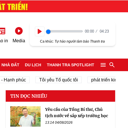
00:00
04:23
Play
o in
Media
Ca khúc:
Tự hào người làm báo Thanh tra
NHÀ ĐẤT
DU LỊCH
THANH TRA SPOTLIGHT
h phúc
Tôi yêu Tổ quốc tôi
phát triển kinh tế tư nhâ
TIN ĐỌC NHIỀU
Yêu cầu của Tổng Bí thư, Chủ
tịch nước về sắp xếp trường học
13:14 04/08/2026