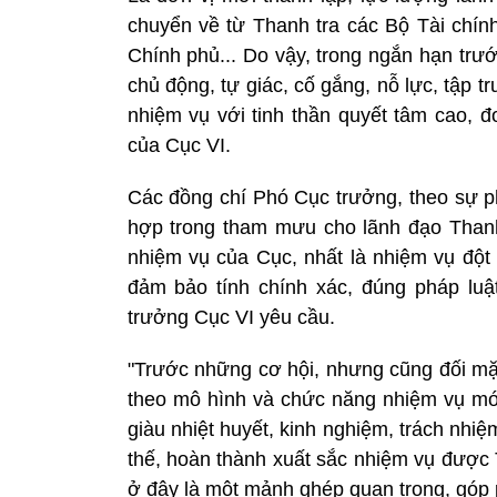
chuyển về từ Thanh tra các Bộ Tài chính
Chính phủ... Do vậy, trong ngắn hạn trư
chủ động, tự giác, cố gắng, nỗ lực, tập t
nhiệm vụ với tinh thần quyết tâm cao, đ
của Cục VI.
Các đồng chí Phó Cục trưởng, theo sự p
hợp trong tham mưu cho lãnh đạo Thanh
nhiệm vụ của Cục, nhất là nhiệm vụ đột 
đảm bảo tính chính xác, đúng pháp luật,
trưởng Cục VI yêu cầu.
"Trước những cơ hội, nhưng cũng đối mặt
theo mô hình và chức năng nhiệm vụ mới,
giàu nhiệt huyết, kinh nghiệm, trách nhi
thế, hoàn thành xuất sắc nhiệm vụ được 
ở đây là một mảnh ghép quan trọng, góp 