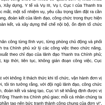
, Xây dựng, Y tế và Vụ III, Vụ I, Cục I của Thanh tra
ớc mắt, một số nhiệm vụ, yêu cầu trọng tâm đặt ra cần
rung, đoàn kết của lãnh đạo, công chức trong thực hiện
oàn kết, và xây dựng thể chế nội bộ, ổn định tổ chức
hân công từng lĩnh vực, từng phòng chủ động và phối
 tra Chính phủ xử lý các công việc theo chức năng,
xuất theo chỉ đạo của lãnh đạo Thanh tra Chính phủ;
 kịp thời, liên tục, không gián đoạn công việc, Cục
 với không ít thách thức khi tổ chức, vận hành đơn vị
 tôi tin tưởng rằng, với đội ngũ lãnh đạo, công chức
ệm, đoàn kết và sáng tạo, Cục VI sẽ khẳng định được vị
Tổng Thanh tra Chính phủ giao; mỗi cá nhân chúng ta
phần tạo nên bức tranh thành công chung của đơn vị",