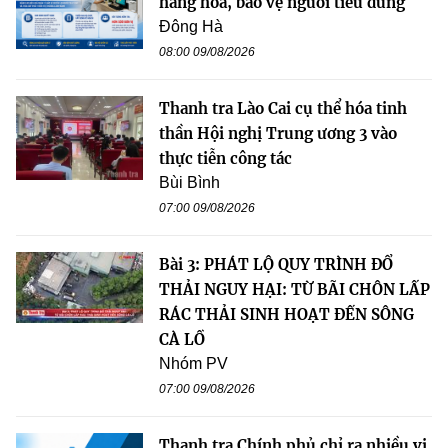
hàng hóa, bảo vệ người tiêu dùng
Đông Hà
08:00 09/08/2026
Thanh tra Lào Cai cụ thể hóa tinh
thần Hội nghị Trung ương 3 vào
thực tiễn công tác
Bùi Bình
07:00 09/08/2026
Bài 3: PHÁT LỘ QUY TRÌNH ĐỔ
THẢI NGUY HẠI: TỪ BÃI CHÔN LẤP
RÁC THẢI SINH HOẠT ĐẾN SÔNG
CÀ LỒ
Nhóm PV
07:00 09/08/2026
Thanh tra Chính phủ chỉ ra nhiều vi