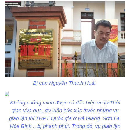
Bị can Nguyễn Thanh Hoài.
Không chứng minh được có dấu hiệu vụ lợiThời
gian vừa qua, dư luận bức xúc trước những vụ
gian lận thi THPT Quốc gia ở Hà Giang, Sơn La,
Hòa Bình... bị phanh phui. Trong đó, vụ gian lận