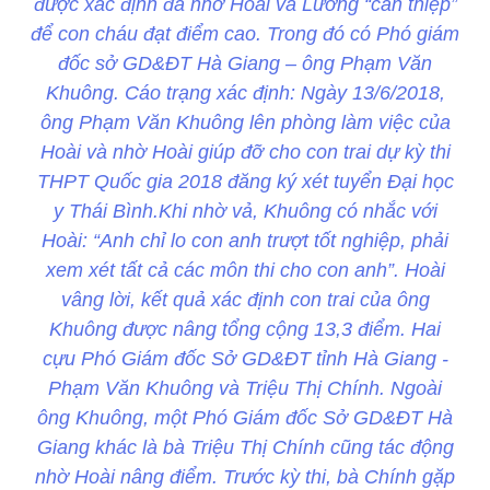
được xác định đã nhờ Hoài và Lương “can thiệp”
để con cháu đạt điểm cao. Trong đó có Phó giám
đốc sở GD&ĐT Hà Giang – ông Phạm Văn
Khuông. Cáo trạng xác định: Ngày 13/6/2018,
ông Phạm Văn Khuông lên phòng làm việc của
Hoài và nhờ Hoài giúp đỡ cho con trai dự kỳ thi
THPT Quốc gia 2018 đăng ký xét tuyển Đại học
y Thái Bình.Khi nhờ vả, Khuông có nhắc với
Hoài: “Anh chỉ lo con anh trượt tốt nghiệp, phải
xem xét tất cả các môn thi cho con anh”. Hoài
vâng lời, kết quả xác định con trai của ông
Khuông được nâng tổng cộng 13,3 điểm. Hai
cựu Phó Giám đốc Sở GD&ĐT tỉnh Hà Giang -
Phạm Văn Khuông và Triệu Thị Chính. Ngoài
ông Khuông, một Phó Giám đốc Sở GD&ĐT Hà
Giang khác là bà Triệu Thị Chính cũng tác động
nhờ Hoài nâng điểm. Trước kỳ thi, bà Chính gặp