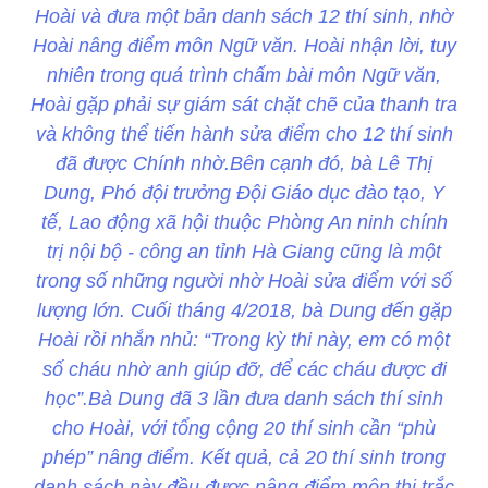
Hoài và đưa một bản danh sách 12 thí sinh, nhờ
Hoài nâng điểm môn Ngữ văn. Hoài nhận lời, tuy
nhiên trong quá trình chấm bài môn Ngữ văn,
Hoài gặp phải sự giám sát chặt chẽ của thanh tra
và không thể tiến hành sửa điểm cho 12 thí sinh
đã được Chính nhờ.Bên cạnh đó, bà Lê Thị
Dung, Phó đội trưởng Đội Giáo dục đào tạo, Y
tế, Lao động xã hội thuộc Phòng An ninh chính
trị nội bộ - công an tỉnh Hà Giang cũng là một
trong số những người nhờ Hoài sửa điểm với số
lượng lớn. Cuối tháng 4/2018, bà Dung đến gặp
Hoài rồi nhắn nhủ: “Trong kỳ thi này, em có một
số cháu nhờ anh giúp đỡ, để các cháu được đi
học”.Bà Dung đã 3 lần đưa danh sách thí sinh
cho Hoài, với tổng cộng 20 thí sinh cần “phù
phép” nâng điểm. Kết quả, cả 20 thí sinh trong
danh sách này đều được nâng điểm môn thi trắc