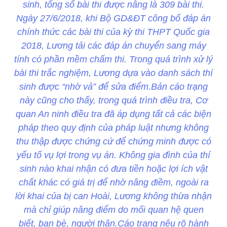
sinh, tổng số bài thi được nâng là 309 bài thi.
Ngày 27/6/2018, khi Bộ GD&ĐT công bố đáp án
chính thức các bài thi của kỳ thi THPT Quốc gia
2018, Lương tải các đáp án chuyển sang máy
tính có phần mềm chấm thi. Trong quá trình xử lý
bài thi trắc nghiệm, Lương dựa vào danh sách thí
sinh được “nhờ vả” để sửa điểm.Bản cáo trạng
này cũng cho thấy, trong quá trình điều tra, Cơ
quan An ninh điều tra đã áp dụng tất cả các biện
pháp theo quy định của pháp luật nhưng không
thu thập được chứng cứ để chứng minh được có
yếu tố vụ lợi trong vụ án. Không gia đình của thí
sinh nào khai nhận có đưa tiền hoặc lợi ích vật
chất khác có giá trị để nhờ nâng điềm, ngoài ra
lời khai của bị can Hoài, Lương không thừa nhận
mà chỉ giúp nâng điểm do mối quan hệ quen
biết, bạn bè, người thân.Cáo trạng nêu rõ hành