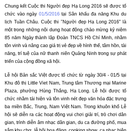
Chung kết Cuộc thi Người đẹp Hạ Long 2016 sẽ được tổ
chức vào ngày
01/5/2016
tại Sân khấu đa năng Khu du
lịch Tuần Châu. Cuộc thi "Người đẹp Hạ Long 2016” là
một trong những nội dung hoạt động chào mừng kỷ niệm
85 năm Ngày thành lập Đoàn TNCS Hồ Chí Minh, nhằm
tôn vinh và nâng cao giá trị vẻ đẹp về hình thể, tâm hồn, tài
năng, trí tuệ của nữ thanh niên Quảng Ninh trong sự phát
triển của cộng đồng xã hội.
Lễ hội Bản sắc Việt được tổ chức từ ngày 30/4 - 01/5 tại
Khu đô thị Little Viet Nam, Trung tâm Thương mại Marine
Plaza, phường Hùng Thắng, Hạ Long. Lễ hội được tổ
chức nhằm tái hiện và tôn vinh nét đẹp văn hóa đặc trưng
ba miền Bắc, Trung, Nam Việt Nam. Trong khuôn khổ Lễ
hội sẽ diễn ra các hoạt động vui chơi giải trí, trò chơi dân
gian, trình diễn âm nhạc dân gian, du ca đường phố, mua
sắm khu chợ, lễ hội hoa đăng, cooking show, ca nhạc hiện