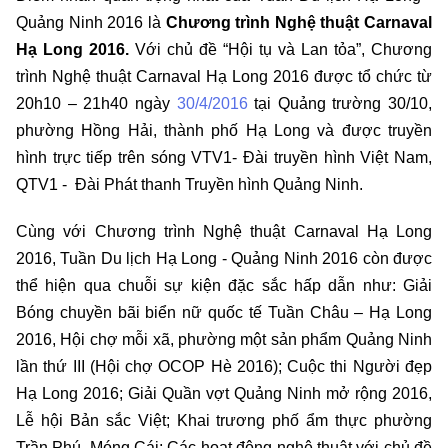
Quảng Ninh 2016 là
Chương trình Nghệ thuật Carnaval
Hạ Long 2016.
Với chủ đề “Hội tụ và Lan tỏa”, Chương
trình Nghệ thuật Carnaval Hạ Long 2016 được tổ chức từ
20h10 – 21h40 ngày
30/4/2016
tại Quảng trường 30/10,
phường Hồng Hải, thành phố Hạ Long và được truyền
hình trực tiếp trên sóng VTV1- Đài truyền hình Việt Nam,
QTV1 - Đài Phát thanh Truyền hình Quảng Ninh.
Cùng với Chương trình Nghệ thuật Carnaval Hạ Long
2016, Tuần Du lịch Hạ Long - Quảng Ninh 2016 còn được
thể hiện qua chuỗi sự kiện đặc sắc hấp dẫn như: Giải
Bóng chuyền bãi biển nữ quốc tế Tuần Châu – Hạ Long
2016, Hội chợ mỗi xã, phường một sản phẩm Quảng Ninh
lần thứ III (Hội chợ OCOP Hè 2016); Cuộc thi Người đẹp
Hạ Long 2016; Giải Quần vợt Quảng Ninh mở rộng 2016,
Lễ hội Bản sắc Việt; Khai trương phố ẩm thực phường
Trần Phú, Móng Cái; Các hoạt động nghệ thuật với chủ đề