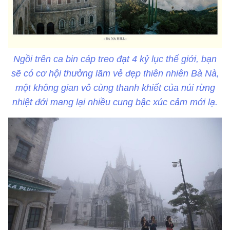
Ngồi trên ca bin cáp treo đạt 4 kỷ lục thế giới, bạn
sẽ có cơ hội thưởng lãm vẻ đẹp thiên nhiên Bà Nà,
một không gian vô cùng thanh khiết của núi rừng
nhiệt đới mang lại nhiều cung bậc xúc cảm mới lạ.