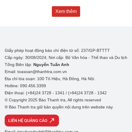
Xem thêm
Giấy phép hoạt động báo chí điện tử số: 237/GP-BTTTT
Cấp ngày: 30/08/2024; Nơi cấp: Bộ Văn hóa - Thể thao và Du lịch
Tổng Biên tập:
Nguyễn Tuấn Anh
Email: toasoan@thanhtra.com.vn
Địa chỉ tòa soạn: 100 Tô Hiệu, Hà Đông, Hà Nội.
Hotline: 090.456.3399
Điện thoại: (+84)24 3728 - 1341 / (+84)24 3728 - 1342
© Copyright 2025 Báo Thanh tra, All rights reserved
® Báo Thanh tra giữ bản quyền nội dung trên website này
LIÊN HỆ QUẢNG CÁO
Email: trisubandocbtt@thanhtra.com.vn