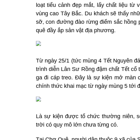
loạt tiểu cảnh đẹp mắt, lấy chất liệu t
vùng cao Tây Bắc. Du khách sẽ thấy nhữ
sỡ, con đường đào rừng điểm sắc hồng p
quê đầy ắp sản vật địa phương.
Từ ngày 25/1 (tức mùng 4 Tết Nguyên đán
trình diễn Lân Sư Rồng đậm chất Tết cổ t
ga đi cáp treo. Đây là sự kiện mở màn 
chính thức khai mạc từ ngày mùng 5 tới đ
Là sự kiện được tổ chức thường niên,
trời có quy mô lớn chưa từng có.
Tại Chợ Quê, người dân thuộc 9 xã của S