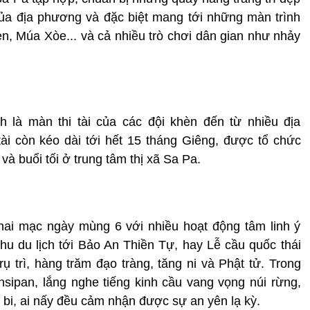
ủa địa phương và đặc biệt mang tới những màn trình
, Múa Xòe... và cả nhiều trò chơi dân gian như nhảy
 là màn thi tài của các đội khèn đến từ nhiều địa
ài còn kéo dài tới hết 15 tháng Giêng, được tổ chức
à buổi tối ở trung tâm thị xã Sa Pa.
ai mạc ngày mùng 6 với nhiều hoạt động tâm linh ý
hu du lịch tới Bảo An Thiền Tự, hay Lễ cầu quốc thái
 trì, hàng trăm đạo tràng, tăng ni và Phật tử. Trong
sipan, lắng nghe tiếng kinh cầu vang vọng núi rừng,
 bi, ai nấy đều cảm nhận được sự an yên lạ kỳ.