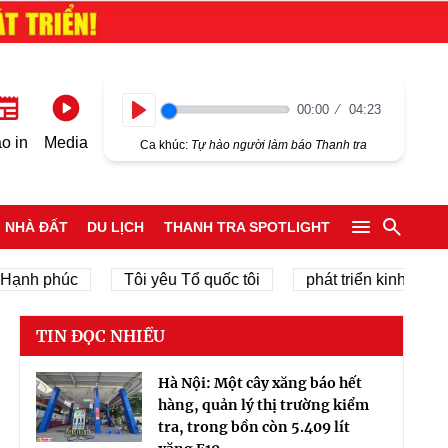
00:00
04:23
Play
o in
Media
Ca khúc:
Tự hào người làm báo Thanh tra
NHÀ ĐẤT
DU LỊCH
THANH TRA SPOTLIGHT
h phúc
Tôi yêu Tổ quốc tôi
phát triển kinh tế tư nhân
TIN ĐỌC NHIỀU
Hà Nội: Một cây xăng báo hết
hàng, quản lý thị trường kiểm
tra, trong bồn còn 5.409 lít