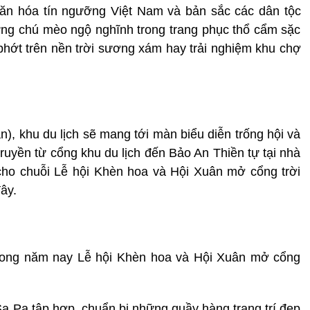
ừ văn hóa tín ngưỡng Việt Nam và bản sắc các dân tộc
ng chú mèo ngộ nghĩnh trong trang phục thổ cẩm sặc
hớt trên nền trời sương xám hay trải nghiệm khu chợ
), khu du lịch sẽ mang tới màn biểu diễn trống hội và
ruyền từ cổng khu du lịch đến Bảo An Thiền tự tại nhà
cho chuỗi Lễ hội Khèn hoa và Hội Xuân mở cổng trời
ây.
 song năm nay Lễ hội Khèn hoa và Hội Xuân mở cổng
a Pa tập hợp, chuẩn bị những quầy hàng trang trí đẹp