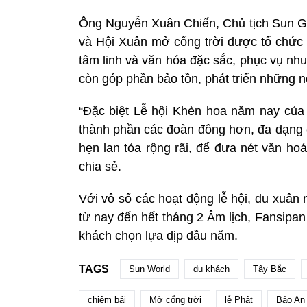
Ông Nguyễn Xuân Chiến, Chủ tịch Sun G
và Hội Xuân mở cổng trời được tổ chức 
tâm linh và văn hóa đặc sắc, phục vụ nh
còn góp phần bảo tồn, phát triển những n
“Đặc biệt Lễ hội Khèn hoa năm nay của 
thành phần các đoàn đông hơn, đa dạng cá
hẹn lan tỏa rộng rãi, để đưa nét văn ho
chia sẻ.
Với vô số các hoạt động lễ hội, du xuân
từ nay đến hết tháng 2 Âm lịch, Fansipa
khách chọn lựa dịp đầu năm.
TAGS
Sun World
du khách
Tây Bắc
chiêm bái
Mở cổng trời
lễ Phật
Bảo An 