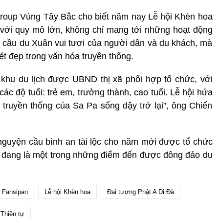
roup Vùng Tây Bắc cho biết năm nay Lễ hội Khèn hoa
với quy mô lớn, không chỉ mang tới những hoạt động
u cầu du Xuân vui tươi của người dân và du khách, mà
ét đẹp trong văn hóa truyền thống.
khu du lịch được UBND thị xã phối hợp tổ chức, với
c độ tuổi: trẻ em, trưởng thành, cao tuổi. Lễ hội hứa
á truyền thống của Sa Pa sống dậy trở lại”, ông Chiến
 nguyện cầu bình an tài lộc cho năm mới được tổ chức
n đang là một trong những điểm đến được đông đảo du
Fansipan
Lễ hội Khèn hoa
Đại tượng Phật A Di Đà
Thiền tự