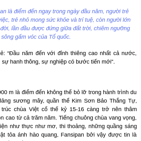
pan là điểm đến ngay trong ngày đầu năm, người trẻ
ệc, trẻ nhỏ mong sức khỏe và trí tuệ, còn người lớn
 đời, lần đầu được đứng giữa đất trời, chiêm ngưỡng
 sông gấm vóc của Tổ quốc.
ẻ: “Đầu năm đến với đỉnh thiêng cao nhất cả nước,
 sự hanh thông, sự nghiệp có bước tiến mới”.
900 m là điểm đến không thể bỏ lỡ trong hành trình du
 lảng sương mây, quần thể Kim Sơn Bảo Thắng Tự,
rúc chùa Việt cổ thế kỷ 15-16 càng trở nên thâm
on cao từ cả trăm năm. Tiếng chuông chùa vang vọng,
hiện như thực như mơ, thi thoảng, những quầng sáng
ật tỏa ánh hào quang, Fansipan bởi vậy được tin là