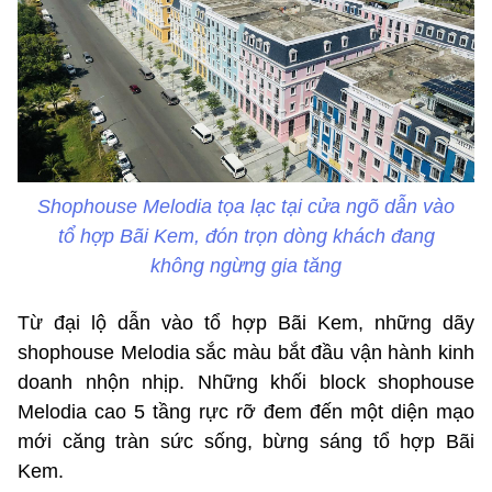
Shophouse Melodia tọa lạc tại cửa ngõ dẫn vào
tổ hợp Bãi Kem, đón trọn dòng khách đang
không ngừng gia tăng
Từ đại lộ dẫn vào tổ hợp Bãi Kem, những dãy
shophouse Melodia sắc màu bắt đầu vận hành kinh
doanh nhộn nhịp. Những khối block shophouse
Melodia cao 5 tầng rực rỡ đem đến một diện mạo
mới căng tràn sức sống, bừng sáng tổ hợp Bãi
Kem.