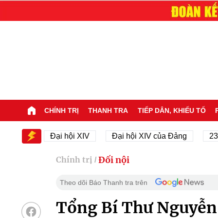
CHÍNH TRỊ
THANH TRA
TIẾP DÂN, KHIẾU TỐ
IV
Đại hội XIV
Đại hội XIV của Đảng
23/11/19
Đối nội
Chính trị
/
Theo dõi Báo Thanh tra trên
Tổng Bí Thư Nguyễn