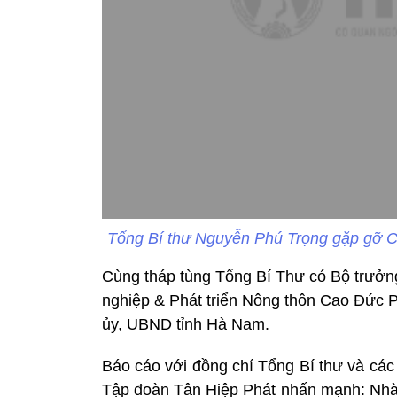
Tổng Bí thư Nguyễn Phú Trọng gặp gỡ
Cùng tháp tùng Tổng Bí Thư có Bộ trưở
nghiệp & Phát triển Nông thôn Cao Đức P
ủy, UBND tỉnh Hà Nam.
Báo cáo với đồng chí Tổng Bí thư và cá
Tập đoàn Tân Hiệp Phát nhấn mạnh: Nh