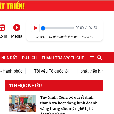
00:00
04:23
Play
o in
Media
Ca khúc:
Tự hào người làm báo Thanh tra
NHÀ ĐẤT
DU LỊCH
THANH TRA SPOTLIGHT
nh phúc
Tôi yêu Tổ quốc tôi
phát triển kinh tế tư nhâ
TIN ĐỌC NHIỀU
Tây Ninh: Công bố quyết định
thanh tra hoạt động kinh doanh
vàng trang sức, mỹ nghệ tại 5