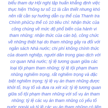
biểu tham dự Hội nghị tập huấn khẳng định việc
thực hiện Thông tư số 11 là cần thiết nhưng khó
nên rất cần sự hướng dẫn cụ thể của Thanh tra
Chính phủCụ thể có 10 tiêu chí: Nhận thức của
công chúng về mức độ phổ biến của hành vi
tham nhũng; nhận thức của cán bộ, công chức
về những thiệt hại do tham nhũng gây ra đối với
ngân sách Nhà nước; chi phí không chính thức
của doanh nghiệp, người dân trong giao dịch với
cơ quan Nhà nước; tỷ lệ tương quan giữa các
loại tội phạm tham nhũng; tỷ lệ tội phạm tham
nhũng nghiêm trọng, rất nghiêm trọng và đặc
biệt nghiêm trọng; tỷ lệ vụ án tham nhũng được
khởi tố, truy tố và đưa ra xét xử; tỷ lệ tương quan
giữa số tội phạm tham nhũng với số vụ án tham
nhũng; tỷ lệ các vụ án tham nhũng có yếu tố
nước ngoài và tỷ lệ các vụ án tham nhũng có liên