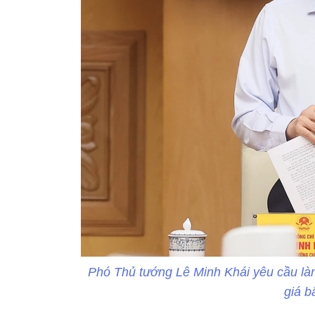
Phó Thủ tướng Lê Minh Khái yêu cầu làm
giá b