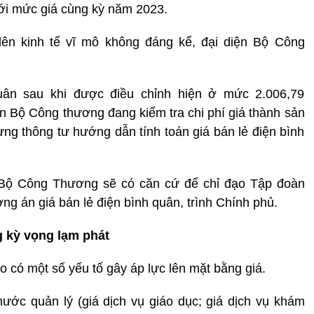
với mức giá cùng kỳ năm 2023.
ên kinh tế vĩ mô không đáng kể, đại diện Bộ Công
uân sau khi được điều chỉnh hiện ở mức 2.006,79
 Bộ Công thương đang kiểm tra chi phí giá thành sản
ng thông tư hướng dẫn tính toán giá bán lẻ điện bình
, Bộ Công Thương sẽ có căn cứ để chỉ đạo Tập đoàn
g án giá bán lẻ điện bình quân, trình Chính phủ.
g kỳ vọng lạm phát
 có một số yếu tố gây áp lực lên mặt bằng giá.
ớc quản lý (giá dịch vụ giáo dục; giá dịch vụ khám