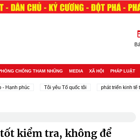
Bá
PHÒNG CHỐNG THAM NHŨNG
MEDIA
XÃ HỘI
PHÁP LUẬT
ạnh phúc
Tôi yêu Tổ quốc tôi
phát triển kinh tế tư n
tốt kiểm tra, không để