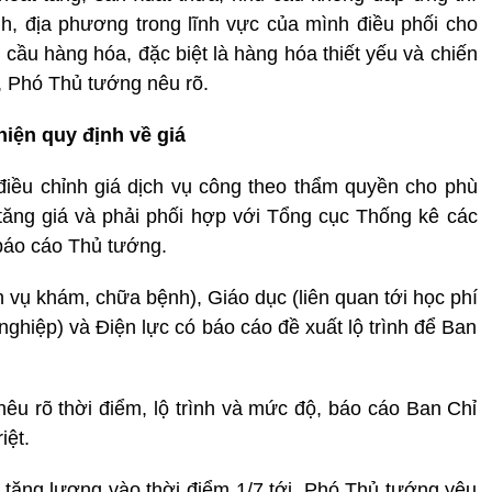
nh, địa phương trong lĩnh vực của mình điều phối cho
 cầu hàng hóa, đặc biệt là hàng hóa thiết yếu và chiến
”, Phó Thủ tướng nêu rõ.
hiện quy định về giá
 điều chỉnh giá dịch vụ công theo thẩm quyền cho phù
tăng giá và phải phối hợp với Tổng cục Thống kê các
 báo cáo Thủ tướng.
h vụ khám, chữa bệnh), Giáo dục (liên quan tới học phí
nghiệp) và Điện lực có báo cáo đề xuất lộ trình để Ban
nêu rõ thời điểm, lộ trình và mức độ, báo cáo Ban Chỉ
iệt.
i tăng lương vào thời điểm 1/7 tới, Phó Thủ tướng yêu