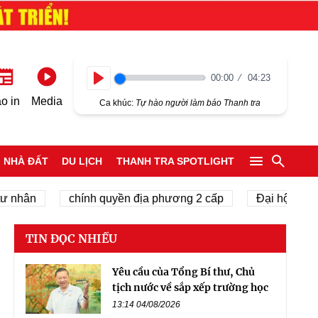
00:00
04:23
Play
o in
Media
Ca khúc:
Tự hào người làm báo Thanh tra
NHÀ ĐẤT
DU LỊCH
THANH TRA SPOTLIGHT
hân
chính quyền địa phương 2 cấp
Đại hội Đại biểu
TIN ĐỌC NHIỀU
Yêu cầu của Tổng Bí thư, Chủ
tịch nước về sắp xếp trường học
13:14 04/08/2026