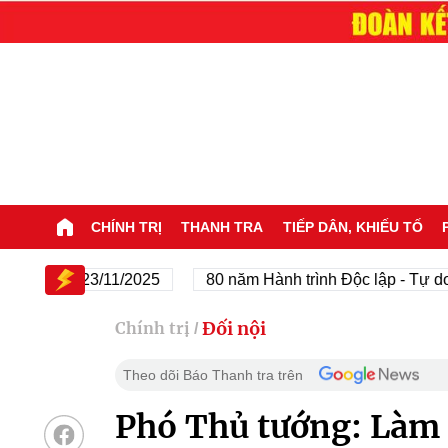
CHÍNH TRỊ
THANH TRA
TIẾP DÂN, KHIẾU TỐ
1945 - 23/11/2025
80 năm Hành trình Độc lập - Tự do - H
Đối nội
Chính trị
/
Theo dõi Báo Thanh tra trên
Phó Thủ tướng: Làm 