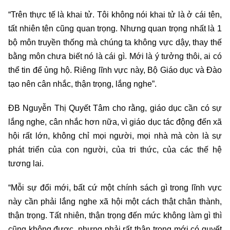
“Trên thực tế là khai tử. Tôi không nói khai tử là ở cái tên,
tất nhiên tên cũng quan trọng. Nhưng quan trọng nhất là 1
bộ môn truyền thống mà chúng ta không vực dậy, thay thế
bằng môn chưa biết nó là cái gì. Mới là ý tưởng thôi, ai có
thể tin để ủng hộ. Riêng lĩnh vực này, Bộ Giáo dục và Đào
tạo nên cân nhắc, thận trọng, lắng nghe”.
ĐB Nguyễn Thị Quyết Tâm cho rằng, giáo dục cần có sự
lắng nghe, cân nhắc hơn nữa, vì giáo dục tác động đến xã
hội rất lớn, không chỉ mọi người, mọi nhà mà còn là sự
phát triển của con người, của tri thức, của các thế hệ
tương lai.
“Mỗi sự đổi mới, bất cứ một chính sách gì trong lĩnh vực
này cần phải lắng nghe xã hội một cách thật chân thành,
thận trọng. Tất nhiên, thận trọng đến mức không làm gì thì
cũng không được, nhưng phải rất thận trọng mới có quyết