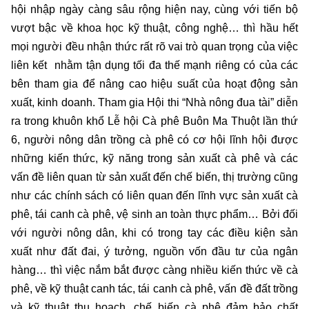
hội nhập ngày càng sâu rộng hiện nay, cùng với tiến bộ
vượt bậc về khoa học kỹ thuật, công nghệ… thì hầu hết
mọi người đều nhận thức rất rõ vai trò quan trọng của việc
liên kết nhằm tận dụng tối đa thế mạnh riêng có của các
bên tham gia để nâng cao hiệu suất của hoạt động sản
xuất, kinh doanh. Tham gia Hội thi “Nhà nông đua tài” diễn
ra trong khuôn khổ Lễ hội Cà phê Buôn Ma Thuột lần thứ
6, người nông dân trồng cà phê có cơ hội lĩnh hội được
những kiến thức, kỹ năng trong sản xuất cà phê và các
vấn đề liên quan từ sản xuất đến chế biến, thị trường cũng
như các chính sách có liên quan đến lĩnh vực sản xuất cà
phê, tái canh cà phê, vệ sinh an toàn thực phẩm… Bởi đối
với người nông dân, khi có trong tay các điều kiện sản
xuất như đất đai, ý tưởng, nguồn vốn đầu tư của ngân
hàng… thì việc nắm bắt được càng nhiều kiến thức về cà
phê, về kỹ thuật canh tác, tái canh cà phê, vấn đề đất trồng
và kỹ thuật thu hoạch, chế biến cà phê đảm bảo chất