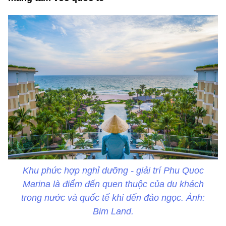
Khu phức hợp nghỉ dưỡng - giải trí Phu Quoc
Marina là điểm đến quen thuộc của du khách
trong nước và quốc tế khi dến đảo ngọc
. Ảnh:
Bim Land.