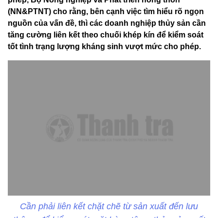
(NN&PTNT) cho rằng, bên cạnh việc tìm hiểu rõ ngọn
nguồn của vấn đề, thì các doanh nghiệp thủy sản cần
tăng cường liên kết theo chuối khép kín để kiểm soát
tốt tình trạng lượng kháng sinh vượt mức cho phép.
Cần phải liên kết chặt chẽ từ sản xuất đến lưu