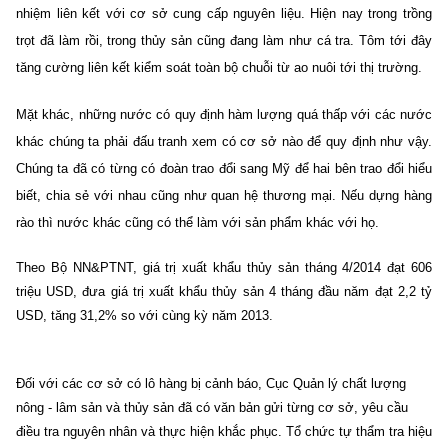
nhiệm liên kết với cơ sở cung cấp nguyên liệu. Hiện nay trong trồng
trọt đã làm rồi, trong thủy sản cũng đang làm như cá tra. Tôm tới đây
tăng cường liên kết kiểm soát toàn bộ chuỗi từ ao nuôi tới thị trường.
Mặt khác, những nước có quy định hàm lượng quá thấp với các nước
khác chúng ta phải đấu tranh xem có cơ sở nào để quy định như vậy.
Chúng ta đã có từng có đoàn trao đổi sang Mỹ để hai bên trao đổi hiểu
biết, chia sẻ với nhau cũng như quan hệ thương mại. Nếu dựng hàng
rào thì nước khác cũng có thể làm với sản phẩm khác với họ.
Theo Bộ NN&PTNT, giá trị xuất khẩu thủy sản tháng 4/2014 đạt 606
triệu USD, đưa giá trị xuất khẩu thủy sản 4 tháng đầu năm đạt 2,2 tỷ
USD, tăng 31,2% so với cùng kỳ năm 2013.
Đối với các cơ sở có lô hàng bị cảnh báo, Cục Quản lý chất lượng
nông - lâm sản và thủy sản đã có văn bản gửi từng cơ sở, yêu cầu
điều tra nguyên nhân và thực hiện khắc phục. Tổ chức tự thẩm tra hiệu