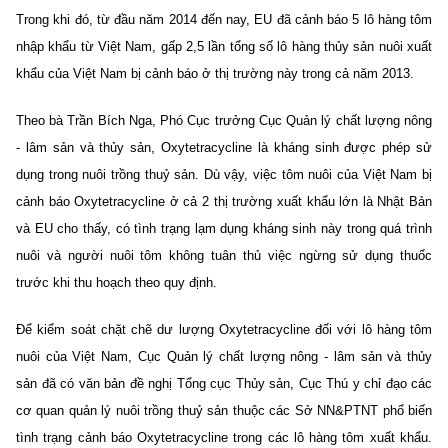
Trong khi đó, từ đầu năm 2014 đến nay, EU đã cảnh báo 5 lô hàng tôm
nhập khẩu từ Việt Nam, gấp 2,5 lần tổng số lô hàng thủy sản nuôi xuất
khẩu của Việt Nam bị cảnh báo ở thị trường này trong cả năm 2013.
Theo bà Trần Bích Nga, Phó Cục trưởng Cục Quản lý chất lượng nông
- lâm sản và thủy sản, Oxytetracycline là kháng sinh được phép sử
dụng trong nuôi trồng thuỷ sản. Dù vậy, việc tôm nuôi của Việt Nam bị
cảnh báo Oxytetracycline ở cả 2 thị trường xuất khẩu lớn là Nhật Bản
và EU cho thấy, có tình trạng lạm dụng kháng sinh này trong quá trình
nuôi và người nuôi tôm không tuân thủ việc ngừng sử dụng thuốc
trước khi thu hoạch theo quy định.
Để kiểm soát chặt chẽ dư lượng Oxytetracycline đối với lô hàng tôm
nuôi của Việt Nam, Cục Quản lý chất lượng nông - lâm sản và thủy
sản đã có văn bản đề nghị Tổng cục Thủy sản, Cục Thú y chỉ đạo các
cơ quan quản lý nuôi trồng thuỷ sản thuộc các Sở NN&PTNT phổ biến
tình trạng cảnh báo Oxytetracycline trong các lô hàng tôm xuất khẩu.