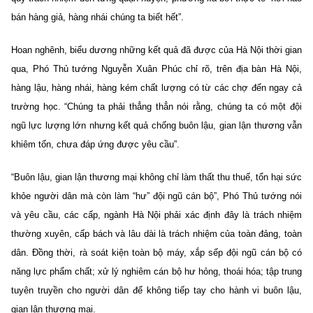
bán hàng giả, hàng nhái chúng ta biết hết”.
Hoan nghênh, biểu dương những kết quả đã được của Hà Nội thời gian
qua, Phó Thủ tướng Nguyễn Xuân Phúc chỉ rõ, trên địa bàn Hà Nội,
hàng lậu, hàng nhái, hàng kém chất lượng có từ các chợ đến ngay cả
trường học. “Chúng ta phải thẳng thẳn nói rằng, chúng ta có một đội
ngũ lực lượng lớn nhưng kết quả chống buôn lậu, gian lận thương vẫn
khiêm tốn, chưa đáp ứng được yêu cầu”.
“Buôn lậu, gian lận thương mại không chỉ làm thất thu thuế, tổn hại sức
khỏe người dân mà còn làm “hư” đội ngũ cán bộ”, Phó Thủ tướng nói
và yêu cầu, các cấp, ngành Hà Nội phải xác định đây là trách nhiệm
thường xuyên, cấp bách và lâu dài là trách nhiệm của toàn đảng, toàn
dân. Đồng thời, rà soát kiện toàn bộ máy, xắp sếp đội ngũ cán bộ có
năng lực phẩm chất; xử lý nghiêm cán bộ hư hỏng, thoái hóa; tập trung
tuyên truyền cho người dân để không tiếp tay cho hành vi buôn lậu,
gian lận thương mại.