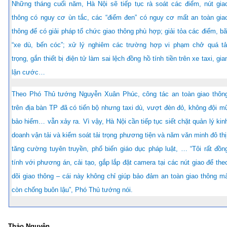
Những tháng cuối năm, Hà Nội sẽ tiếp tục rà soát các điểm, nút gia
thông có nguy cơ ùn tắc, các “điểm đen” có nguy cơ mất an toàn gia
thông để có giải pháp tổ chức giao thông phù hợp; giải tỏa các điểm, bã
“xe dù, bến cóc”; xử lý nghiêm các trường hợp vi phạm chở quá tả
trọng, gắn thiết bị điện tử làm sai lệch đồng hồ tính tiền trên xe taxi, gia
lận cước…
Theo Phó Thủ tướng Nguyễn Xuân Phúc, công tác an toàn giao thôn
trên địa bàn TP đã có tiến bộ nhưng taxi dù, vượt đèn đỏ, không đội m
bảo hiểm… vẫn xảy ra. Vì vậy, Hà Nội cần tiếp tục siết chặt quản lý kin
doanh vận tải và kiểm soát tải trọng phương tiện và năm văn minh đô thị
tăng cường tuyên truyền, phổ biến giáo dục pháp luật, … “Tôi rất đồn
tính với phương án, cải tạo, gắp lắp đặt camera tại các nút giao để the
dõi giao thông – cái này không chỉ giúp bảo đảm an toàn giao thông m
còn chống buôn lậu”, Phó Thủ tướng nói.
Thảo Nguyên