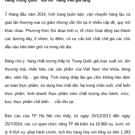
Hàng Trung Quốc “đội lốt” hàng Việt gia tăng
7 tháng đầu năm 2014, tình trạng buôn bán, vận chuyển hàng lậu và
gian lận thương mại có giảm nhưng vẫn tồn tại ở nhiều cấp độ, quy mô
khác nhau. Phương thức thủ đoạn tinh vi, tổ chức hoạt động tạo thành
các đường dây, ổ nhóm, tụ điểm, có sự cấu két chặt chẽ giá các chủ
đầu nậu trên biên giới và trong nội địa.
Đáng chú ý, hàng chất lượng thấp từ Trung Quốc giả mạo xuất xứ, tên
thương mại, nhãn hiệu các sản phẩm của Việt Nam như khóa, bóng
đèn, xăm lốp… gia tăng. Tình trạng nhập lậu gia cầm không bảo đảm
an toàn thực phẩm; sử dụng hóa chất độc hại trong chăn nuôi, chế biến
thực phẩm; kinh doanh thực phẩm kém chất lượng như bánh, mức,
kẹo, thực phẩm chế biến…. vẫn tồn tại.
Báo cáo của TP Hà Nội cho thấy, từ ngày 25/12/2013 đến ngày
25/7/2014, các cơ quan chức năng TP đã kiểm tra 19.960 vụ, lượt; xử
lý 9.414 vụ; phạt hành chính, tịch thu hàng hóa với tổng só tiền 1.283