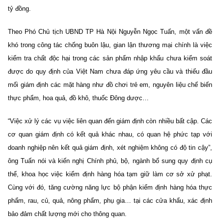
tỷ đồng.
Theo Phó Chủ tịch UBND TP Hà Nội Nguyễn Ngọc Tuấn, một vấn đề
khó trong công tác chống buôn lậu, gian lận thương mại chính là việc
kiểm tra chất độc hại trong các sản phẩm nhập khẩu chưa kiểm soát
được do quy định của Việt Nam chưa đáp ứng yêu cầu và thiếu đầu
mối giám định các mặt hàng như đồ chơi trẻ em, nguyên liệu chế biến
thực phẩm, hoa quả, đồ khô, thuốc Đông dược…
“Việc xử lý các vụ việc liên quan đến giám định còn nhiều bất cập. Các
cơ quan giám định có kết quả khác nhau, có quan hệ phức tạp với
doanh nghiệp nên kết quả giám định, xét nghiệm không có độ tin cậy”,
ông Tuấn nói và kiến nghị Chính phủ, bộ, ngành bổ sung quy định cụ
thể, khoa học việc kiểm định hàng hóa tạm giữ làm cơ sở xử phạt.
Cùng với đó, tăng cường năng lực bộ phận kiểm định hàng hóa thực
phẩm, rau, củ, quả, nông phẩm, phụ gia… tại các cửa khẩu, xác định
bảo đảm chất lượng mới cho thông quan.