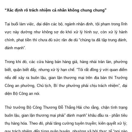
“Xác định rõ trách nhiệm cá nhân không chung chung”
Tại buổi làm việc, đại diện các bộ, ngành nhận định, tội phạm trong lĩnh
vực này dường như không sợ do khó xử lý hình sự, còn xử lý hành
chính, phạt tiền thì chưa đủ sức răn đe dù “chúng ta đã tập trung đánh,
đánh mạnh”.
Trong khi đó, các cửa hàng bán hàng giả, hàng nhái tràn làn, phường
biết, quận biết đấy, nhưng xử lý hạn chế. “Tôi rất đồng ý với quan điểm
nếu để xảy ra buôn lậu, gian lận thương mại trên địa bàn thì Trưởng
Công an phường, Chủ tịch, Bí thư phường phải chịu trách nhiệm”, đại
diện Bộ Công an nói.
Thứ trưởng Bộ Công Thương Đỗ Thắng Hải cho rằng, chặn tình trạng
buôn lậu, gian lận thương mại phải” đánh mạnh” khâu đầu ra - phần tiêu
thụ hàng hóa. Theo đó, phải tăng cường tuyên truyền; kiên quyết xử lý;
quy trách nhiệm đến từng quận huyện, phường xã bởi thực tế “nơi nào