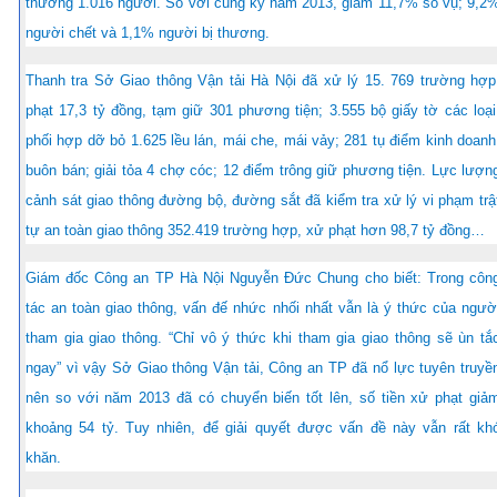
thương 1.016 người. So với cùng kỳ năm 2013, giảm 11,7% số vụ; 9,2
người chết và 1,1% người bị thương.
Thanh tra Sở Giao thông Vận tải Hà Nội đã xử lý 15. 769 trường hợp
phạt 17,3 tỷ đồng, tạm giữ 301 phương tiện; 3.555 bộ giấy tờ các loại
phối hợp dỡ bỏ 1.625 lều lán, mái che, mái vảy; 281 tụ điểm kinh doanh
buôn bán; giải tỏa 4 chợ cóc; 12 điểm trông giữ phương tiện. Lực lượn
cảnh sát giao thông đường bộ, đường sắt đã kiểm tra xử lý vi phạm trậ
tự an toàn giao thông 352.419 trường hợp, xử phạt hơn 98,7 tỷ đồng…
Giám đốc Công an TP Hà Nội Nguyễn Đức Chung cho biết: Trong côn
tác an toàn giao thông, vấn đế nhức nhối nhất vẫn là ý thức của ngườ
tham gia giao thông. “Chỉ vô ý thức khi tham gia giao thông sẽ ùn tắ
ngay” vì vậy Sở Giao thông Vận tải, Công an TP đã nổ lực tuyên truyề
nên so với năm 2013 đã có chuyển biến tốt lên, số tiền xử phạt giả
khoảng 54 tỷ. Tuy nhiên, để giải quyết được vấn đề này vẫn rất kh
khăn.