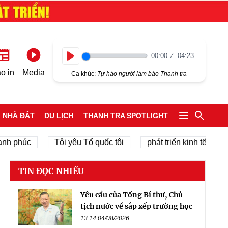
00:00
04:23
Play
o in
Media
Ca khúc:
Tự hào người làm báo Thanh tra
NHÀ ĐẤT
DU LỊCH
THANH TRA SPOTLIGHT
phúc
Tôi yêu Tổ quốc tôi
phát triển kinh tế tư nhân
TIN ĐỌC NHIỀU
Yêu cầu của Tổng Bí thư, Chủ
tịch nước về sắp xếp trường học
13:14 04/08/2026