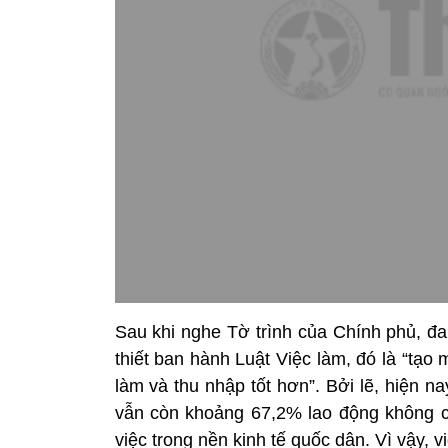
Sau khi nghe Tờ trình của Chính phủ, đ
thiết ban hành Luật Việc làm, đó là “tạo
làm và thu nhập tốt hơn”. Bởi lẽ, hiện 
vẫn còn khoảng 67,2% lao động không c
việc trong nền kinh tế quốc dân. Vì vậy, 