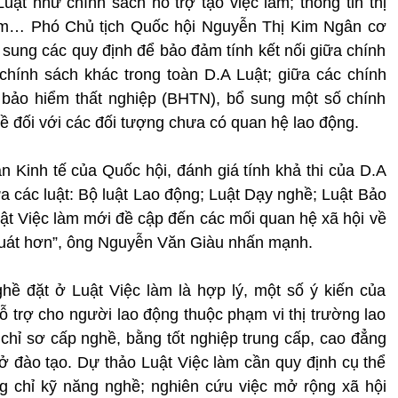
ật như chính sách hỗ trợ tạo việc làm; thông tin thị
 làm… Phó Chủ tịch Quốc hội Nguyễn Thị Kim Ngân cơ
ổ sung các quy định để bảo đảm tính kết nối giữa chính
chính sách khác trong toàn D.A Luật; giữa các chính
h bảo hiểm thất nghiệp (BHTN), bổ sung một số chính
ề đối với các đối tượng chưa có quan hệ lao động.
Kinh tế của Quốc hội, đánh giá tính khả thi của D.A
ữa các luật: Bộ luật Lao động; Luật Dạy nghề; Luật Bảo
ật Việc làm mới đề cập đến các mối quan hệ xã hội về
 quát hơn”, ông Nguyễn Văn Giàu nhấn mạnh.
hề đặt ở Luật Việc làm là hợp lý, một số ý kiến của
trợ cho người lao động thuộc phạm vi thị trường lao
 chỉ sơ cấp nghề, bằng tốt nghiệp trung cấp, cao đẳng
 đào tạo. Dự thảo Luật Việc làm cần quy định cụ thể
ng chỉ kỹ năng nghề; nghiên cứu việc mở rộng xã hội