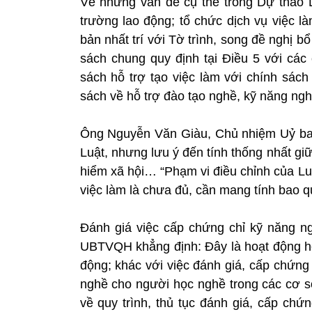
Về những vấn đề cụ thể trong Dự thảo Lu
trường lao động; tổ chức dịch vụ việc
bản nhất trí với Tờ trình, song đề nghị b
sách chung quy định tại Điều 5 với các 
sách hỗ trợ tạo việc làm với chính sác
sách về hỗ trợ đào tạo nghề, kỹ năng ngh
Ông Nguyễn Văn Giàu, Chủ nhiệm Uỷ ban 
Luật, nhưng lưu ý đến tính thống nhất gi
hiểm xã hội… “Phạm vi điều chỉnh của Lu
việc làm là chưa đủ, cần mang tính bao
Đánh giá việc cấp chứng chỉ kỹ năng ng
UBTVQH khẳng định: Đây là hoạt động hỗ 
động; khác với việc đánh giá, cấp chứng
nghề cho người học nghề trong các cơ sở
về quy trình, thủ tục đánh giá, cấp chứ