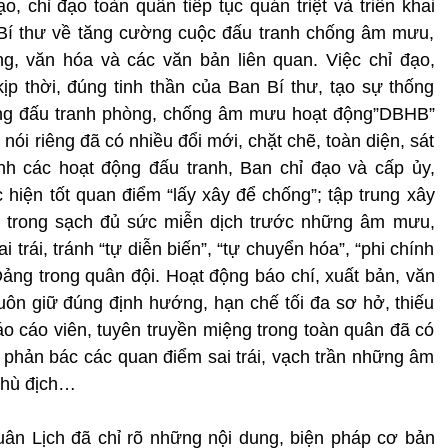
chỉ đạo toàn quân tiếp tục quán triệt và triển khai
 Bí thư về tăng cường cuộc đấu tranh chống âm mưu,
g, văn hóa và các văn bản liên quan. Việc chỉ đạo,
p thời, đúng tinh thần của Ban Bí thư, tạo sự thống
ong đấu tranh phòng, chống âm mưu hoạt động”DBHB”
nói riêng đã có nhiều đổi mới, chặt chẽ, toàn diện, sát
nh các hoạt động đấu tranh, Ban chỉ đạo và cấp ủy,
c hiện tốt quan điểm “lấy xây để chống”; tập trung xây
 trong sạch đủ sức miễn dịch trước những âm mưu,
trái, tránh “tự diễn biến”, “tự chuyển hóa”, “phi chính
 Đảng trong quân đội. Hoạt động báo chí, xuất bản, văn
luôn giữ đúng định hướng, hạn chế tối đa sơ hở, thiếu
báo cáo viên, tuyên truyền miệng trong toàn quân đã có
 phản bác các quan điểm sai trái, vạch trần những âm
thù địch…
ân Lịch đã chỉ rõ những nội dung, biện pháp cơ bản