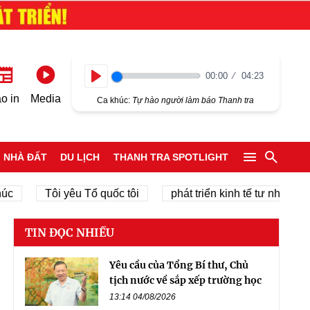
00:00
04:23
Play
o in
Media
Ca khúc:
Tự hào người làm báo Thanh tra
NHÀ ĐẤT
DU LỊCH
THANH TRA SPOTLIGHT
Tôi yêu Tổ quốc tôi
phát triển kinh tế tư nhân
ch
TIN ĐỌC NHIỀU
Yêu cầu của Tổng Bí thư, Chủ
tịch nước về sắp xếp trường học
13:14 04/08/2026