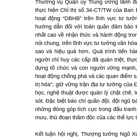
Thường vụ Quân ủy Trung ương lãnh đạo, 
thực hiện Chỉ thị số 34-CT/TW của Ban
hoạt động “DBHB” trên lĩnh vực tư tưởn
hướng dẫn đối với toàn quân đảm bảo kị
nhất cao về nhận thức và hành động tr
nói chung, trên lĩnh vực tư tưởng văn hóa 
sao và hiệu quả hơn. Quá trình tiến hà
người chỉ huy các cấp đã quán triệt, thự
dựng tổ chức và con người vững mạnh,
hoạt động chống phá và các quan điểm sai 
trị hóa”; giữ vững trận địa tư tưởng của
học, nghệ thuật được quản lý chặt chẽ, 
sót. Đặc biệt báo chí quân đội, đội ngũ 
những đóng góp tích cực trong đấu tranh
mưu, thủ đoạn thâm độc của các thế lực 
Kết luận hội nghị, Thượng tướng Ngô Xu