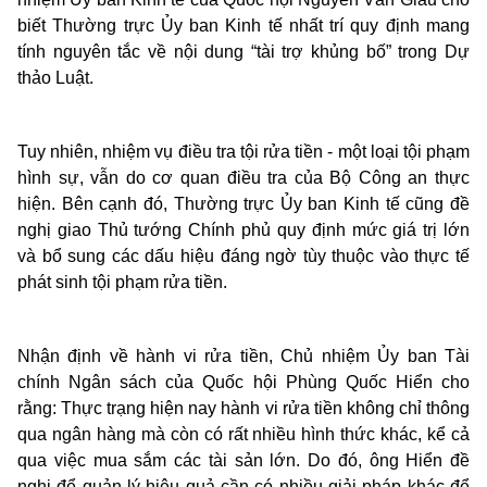
biết Thường trực Ủy ban Kinh tế nhất trí quy định mang
tính nguyên tắc về nội dung “tài trợ khủng bố” trong Dự
thảo Luật.
Tuy nhiên, nhiệm vụ điều tra tội rửa tiền - một loại tội phạm
hình sự, vẫn do cơ quan điều tra của Bộ Công an thực
hiện. Bên cạnh đó, Thường trực Ủy ban Kinh tế cũng đề
nghị giao Thủ tướng Chính phủ quy định mức giá trị lớn
và bổ sung các dấu hiệu đáng ngờ tùy thuộc vào thực tế
phát sinh tội phạm rửa tiền.
Nhận định về hành vi rửa tiền, Chủ nhiệm Ủy ban Tài
chính Ngân sách của Quốc hội Phùng Quốc Hiển cho
rằng: Thực trạng hiện nay hành vi rửa tiền không chỉ thông
qua ngân hàng mà còn có rất nhiều hình thức khác, kể cả
qua việc mua sắm các tài sản lớn. Do đó, ông Hiển đề
nghị để quản lý hiệu quả cần có nhiều giải pháp khác để