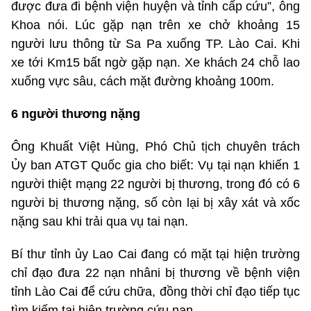
được đưa đi bệnh viện huyện và tỉnh cấp cứu”, ông
Khoa nói. Lúc gặp nạn trên xe chở khoảng 15
người lưu thông từ Sa Pa xuống TP. Lào Cai. Khi
xe tới Km15 bất ngờ gặp nạn. Xe khách 24 chỗ lao
xuống vực sâu, cách mặt đường khoảng 100m.
6 người thương nặng
Ông Khuất Việt Hùng, Phó Chủ tịch chuyên trách
Ủy ban ATGT Quốc gia cho biết: Vụ tại nạn khiến 1
người thiệt mạng 22 người bị thương, trong đó có 6
người bị thương nặng, số còn lại bị xây xát và xốc
nặng sau khi trải qua vụ tai nạn.
Bí thư tỉnh ủy Lao Cai đang có mặt tại hiện trường
chỉ đạo đưa 22 nạn nhâni bị thương về bệnh viện
tỉnh Lào Cai để cứu chữa, đồng thời chỉ đạo tiếp tục
tìm kiếm tại hiện trường cứu nạn.