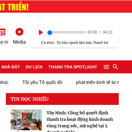
00:00
04:23
Play
o in
Media
Ca khúc:
Tự hào người làm báo Thanh tra
NHÀ ĐẤT
DU LỊCH
THANH TRA SPOTLIGHT
Tôi yêu Tổ quốc tôi
phát triển kinh tế tư nhân
ch
TIN ĐỌC NHIỀU
Tây Ninh: Công bố quyết định
thanh tra hoạt động kinh doanh
vàng trang sức, mỹ nghệ tại 5