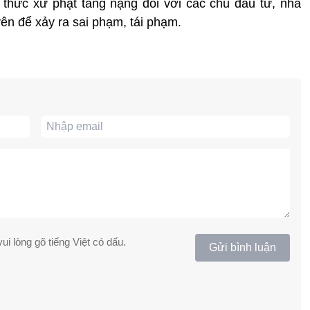
h thức xử phạt tăng nặng đối với các chủ đầu tư, nhà
yên để xảy ra sai phạm, tái phạm.
ui lòng gõ tiếng Việt có dấu.
Gửi bình luận