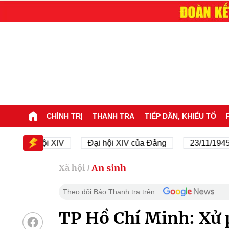
CHÍNH TRỊ
THANH TRA
TIẾP DÂN, KHIẾU TỐ
Đại hội XIV
Đại hội XIV của Đảng
23/11/1945 - 23/1
An sinh
Xã hội
/
Theo dõi Báo Thanh tra trên
TP Hồ Chí Minh: Xử p