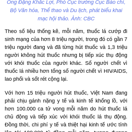
Ông Đặng Khắc Lợi, Phó Cục trưởng Cục Báo chí,
Bộ Văn hóa, Thể thao và Du lịch, phát biểu khai
mạc hội thảo. Ảnh: CBC
Theo số liệu thống kê, mỗi năm, thuốc lá cướp đi
sinh mạng của hơn 8 triệu người, trong đó có gần 7
triệu người đang và đã từng hút thuốc và 1,3 triệu
người không hút thuốc nhưng bị tiếp xúc thụ động
với khói thuốc của người khác. Số người chết vì
thuốc lá nhiều hơn tổng số người chết vì HIV⁄AIDS,
lao phổi và sốt rét cộng lại.
Với hơn 15 triệu người hút thuốc, Việt Nam đang
phải chịu gánh nặng y tế và kinh tế khổng lồ, với
hơn 100.000 ca tử vong mỗi năm do hút thuốc lá
chủ động và tiếp xúc với khói thuốc lá thụ động.
Đồng thời, chi phí y tế và thiệt hại kinh tế ước tính