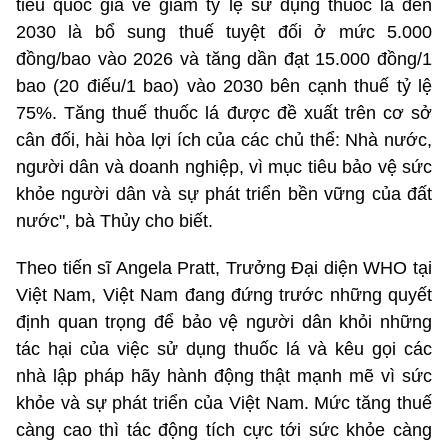
tiêu quốc gia về giảm tỷ lệ sử dụng thuốc lá đến
2030 là bổ sung thuế tuyệt đối ở mức 5.000
đồng/bao vào 2026 và tăng dần đạt 15.000 đồng/1
bao (20 điếu/1 bao) vào 2030 bên cạnh thuế tỷ lệ
75%. Tăng thuế thuốc lá được đề xuất trên cơ sở
cân đối, hài hòa lợi ích của các chủ thể: Nhà nước,
người dân và doanh nghiệp, vì mục tiêu bảo vệ sức
khỏe người dân và sự phát triển bền vững của đất
nước", bà Thủy cho biết.
Theo tiến sĩ Angela Pratt, Trưởng Đại diện WHO tại
Việt Nam, Việt Nam đang đứng trước những quyết
định quan trọng để bảo vệ người dân khỏi những
tác hại của việc sử dụng thuốc lá và kêu gọi các
nhà lập pháp hãy hành động thật mạnh mẽ vì sức
khỏe và sự phát triển của Việt Nam. Mức tăng thuế
càng cao thì tác động tích cực tới sức khỏe càng