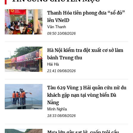
Thanh Hóa tiên phong đưa “sổ đỏ”
lên VNeID
Văn Thanh
09:50 10/08/2026
Hà Nội kiểm tra đột xuất cơ sở làm
bánh Trung thu
Hải Hà
21:41 09/08/2026
Tàu 629 Vùng 3 Hải quân cứu nữ du
khách gặp nạn tại vùng biển Đà
Nẵng
Minh Nghĩa
18:33 08/08/2026
Mưa lớn gây sạt lở, cuốn trôi cầu