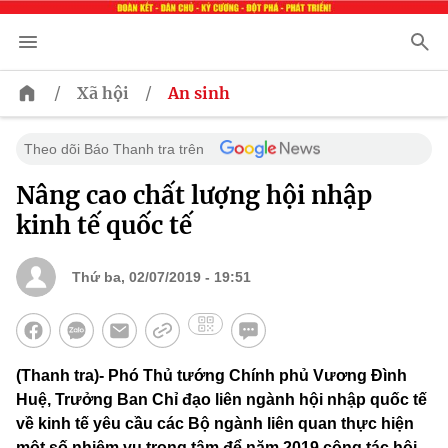
/
/
Xã hội
An sinh
Theo dõi Báo Thanh tra trên
Nâng cao chất lượng hội nhập
kinh tế quốc tế
Thứ ba, 02/07/2019 - 19:51
(Thanh tra)- Phó Thủ tướng Chính phủ Vương Đình
Huệ, Trưởng Ban Chỉ đạo liên ngành hội nhập quốc tế
về kinh tế yêu cầu các Bộ ngành liên quan thực hiện
một số nhiệm vụ trọng tâm để năm 2019 công tác hội