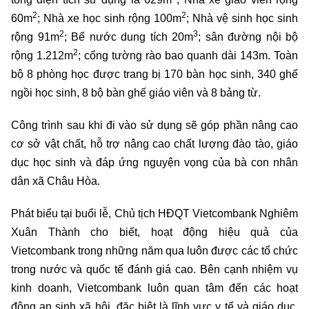
2
2
60m
; Nhà xe học sinh rộng 100m
; Nhà vệ sinh học sinh
2
3
rộng 91m
; Bể nước dung tích 20m
; sân đường nội bộ
2
rộng 1.212m
; cổng tường rào bao quanh dài 143m. Toàn
bộ 8 phòng học được trang bị 170 bàn học sinh, 340 ghế
ngồi học sinh, 8 bộ bàn ghế giáo viên và 8 bảng từ.
Công trình sau khi đi vào sử dụng sẽ góp phần nâng cao
cơ sở vật chất, hỗ trợ nâng cao chất lượng đào tào, giáo
dục học sinh và đáp ứng nguyện vọng của bà con nhân
dân xã Châu Hòa.
Phát biểu tại buổi lễ, Chủ tịch HĐQT Vietcombank Nghiêm
Xuân Thành cho biết, hoạt động hiệu quả của
Vietcombank trong những năm qua luôn được các tổ chức
trong nước và quốc tế đánh giá cao. Bên cạnh nhiệm vụ
kinh doanh, Vietcombank luôn quan tâm đến các hoạt
động an sinh xã hội, đặc biệt là lĩnh vực y tế và giáo dục,