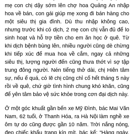
mẹ con chị dậy sớm lên chợ hoa Quảng An nhập
hoa về bán, con gái giúp mẹ xong đi bán hàng cho
một siêu thị gia đình. Dù thu nhập không cao,
nhưng trước khi có dịch, 2 mẹ con chị vẫn đủ để lo
sinh hoạt và hỗ trợ tiền cho em ăn học ở quê. Từ
khi dịch bệnh bùng lên, nhiều người cũng dè chừng
khi tiếp xúc để mua hoa về cắm, ngay cả những
siêu thị, lượng người đến cũng thưa thớt vì sợ tập
trung đông người. Nén tiếng thở dài, chị Hiên tâm
sự, nếu ế quá, có lẽ chị cũng chỉ cố hết tháng 5 này
rồi về quê, chứ giờ tình hình chung khó khăn, cũng
để yên tâm bảo vệ sức khỏe trong cơn đại dịch này.
Ở một góc khuất gần bến xe Mỹ Đình, bác Mai Văn
Nam, 62 tuổi, ở Thanh Hóa, ra Hà Nội làm nghề xe
ôm tự do cũng được gần 10 năm. Trời nắng nóng,
đeo chiếc khẩu trang kín mít, bác kể: "Hàng ngày,