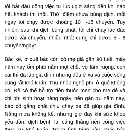
tôi bắt đầu công việc từ lúc 6giờ sáng đến khi nào
hết khách thì thôi. Thời điểm chưa bùng dịch, mỗi
ngày tôi chạy được khoảng 10 -15 chuyến. Tuy
nhiên, sau khi dịch bùng phát, tôi chỉ chạy lác đác
được vài chuyến, nhiều nhất cũng chỉ được 5 - 6
chuyến/ngày".
Bác kể, ở quê bác còn có mẹ già gần 90 tuổi, mấy
năm nay ốm phải nằm một chỗ, vợ làm ruộng, con
cái thì đã lập gia đình nhưng đều ở xa và cuộc sống
cũng rất khó khăn. Thu nhập nghề phụ ở quê không
có. Để có thể hỗ trợ tiền thuốc men cho mẹ đẻ và
chi phí sinh hoạt hàng ngày, nên gần 10 năm nay,
bác cố gắng chắt chiu chạy xe để giúp gia đình.
Nắng mưa không kể, nhưng giờ đây khi sức khỏe
yếu dần, dịch bệnh lại căng thẳng nên công việc
thực sự khó khăn. Trong tình hình này, chắc bác