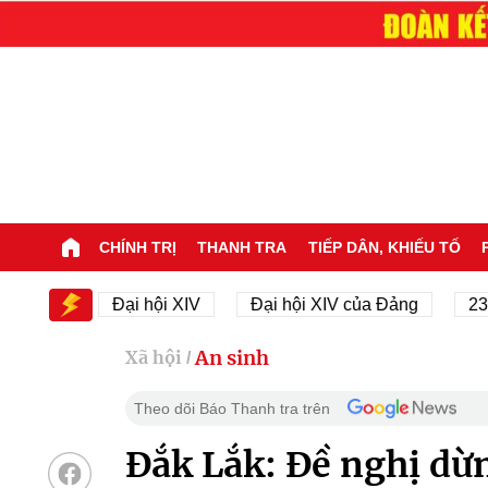
CHÍNH TRỊ
THANH TRA
TIẾP DÂN, KHIẾU TỐ
V
Đại hội XIV
Đại hội XIV của Đảng
23/11/194
An sinh
Xã hội
/
Theo dõi Báo Thanh tra trên
Đắk Lắk: Đề nghị dừn