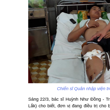
Chiến sĩ Quân nhập viện t
Sáng 22/3, bác sĩ Huỳnh Như Đồng - T
Lắk) cho biết, đơn vị đang điều trị ch