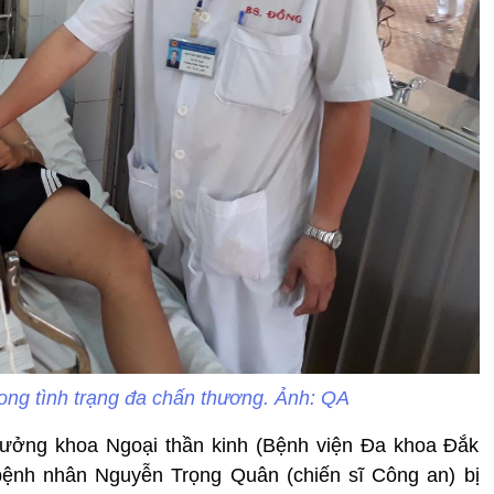
rong tình trạng đa chấn thương. Ảnh: QA
rưởng khoa Ngoại thần kinh (Bệnh viện Đa khoa Đắk
o bệnh nhân Nguyễn Trọng Quân (chiến sĩ Công an) bị