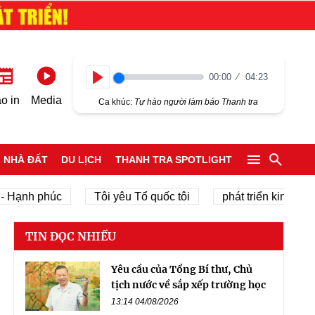
00:00
04:23
Play
o in
Media
Ca khúc:
Tự hào người làm báo Thanh tra
NHÀ ĐẤT
DU LỊCH
THANH TRA SPOTLIGHT
 phúc
Tôi yêu Tổ quốc tôi
phát triển kinh tế tư nhân
TIN ĐỌC NHIỀU
Yêu cầu của Tổng Bí thư, Chủ
tịch nước về sắp xếp trường học
13:14 04/08/2026