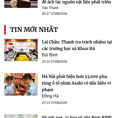
để ách tắc nguồn vật liệu phát triển
Văn Thanh
06:37 07/08/2026
TIN MỚI NHẤT
Lai Châu: Thanh tra trách nhiệm tại
các trường học xã Khun Há
Bùi Bình
20:16 07/08/2026
Hà Nội phát hiện hơn 53.000 phụ
tùng ô tô nhãn Asahi có dấu hiệu vi
phạm
Đông Hà
20:15 07/08/2026
Vẽ ước mơ, 21 họa sỹ nhí được BIDV