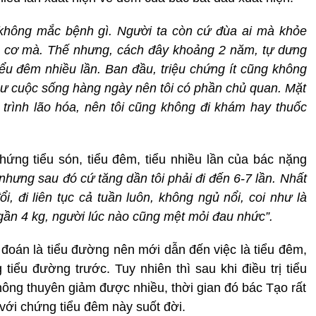
 không mắc bệnh gì. Người ta còn cứ đùa ai mà khỏe
u cơ mà. Thế nhưng, cách đây khoảng 2 năm, tự dưng
iểu đêm nhiều lần. Ban đầu, triệu chứng ít cũng không
ư cuộc sống hàng ngày nên tôi có phần chủ quan. Mặt
 trình lão hóa, nên tôi cũng không đi khám hay thuốc
chứng tiểu són, tiểu đêm, tiểu nhiều lần của bác nặng
 nhưng sau đó cứ tăng dần tôi phải đi đến 6-7 lần. Nhất
 đổi, đi liên tục cả tuần luôn, không ngủ nổi, coi như là
 gần 4 kg, người lúc nào cũng mệt mỏi đau nhức”.
 đoán là tiểu đường nên mới dẫn đến việc là tiểu đêm,
 tiểu đường trước. Tuy nhiên thì sau khi điều trị tiểu
hông thuyên giảm được nhiều, thời gian đó bác Tạo rất
với chứng tiểu đêm này suốt đời.