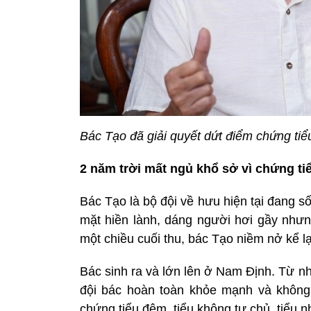
Bác Tạo đã giải quyết dứt điểm chứng ti
2 năm trời mất ngủ khổ sở vì chứng ti
Bác Tạo là bộ đội về hưu hiện tại đang 
mặt hiền lành, dáng người hơi gầy nhưn
một chiều cuối thu, bác Tạo niềm nở kể l
Bác sinh ra và lớn lên ở Nam Định. Từ nh
đội bác hoàn toàn khỏe mạnh và không
chứng tiểu đêm, tiểu không tự chủ, tiểu n