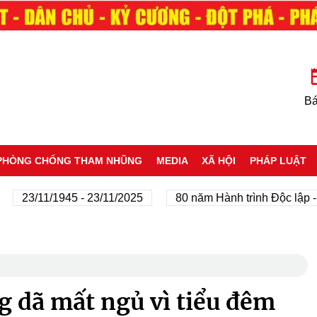
Bá
PHÒNG CHỐNG THAM NHŨNG
MEDIA
XÃ HỘI
PHÁP LUẬT
3/11/1945 - 23/11/2025
80 năm Hành trình Độc lập - Tự d
 dã mất ngủ vì tiểu đêm