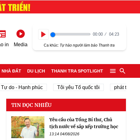
00:00
04:23
Play
o in
Media
Ca khúc:
Tự hào người làm báo Thanh tra
NHÀ ĐẤT
DU LỊCH
THANH TRA SPOTLIGHT
o - Hạnh phúc
Tôi yêu Tổ quốc tôi
phát triển kinh tế
TIN ĐỌC NHIỀU
Yêu cầu của Tổng Bí thư, Chủ
tịch nước về sắp xếp trường học
13:14 04/08/2026