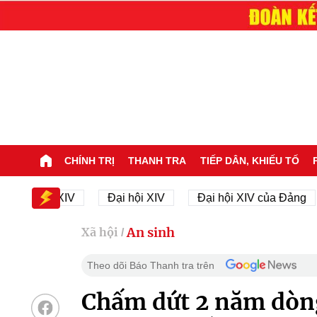
CHÍNH TRỊ
THANH TRA
TIẾP DÂN, KHIẾU TỐ
i hội XIV
Đại hội XIV
Đại hội XIV của Đảng
2
An sinh
Xã hội
/
Theo dõi Báo Thanh tra trên
Chấm dứt 2 năm dòng