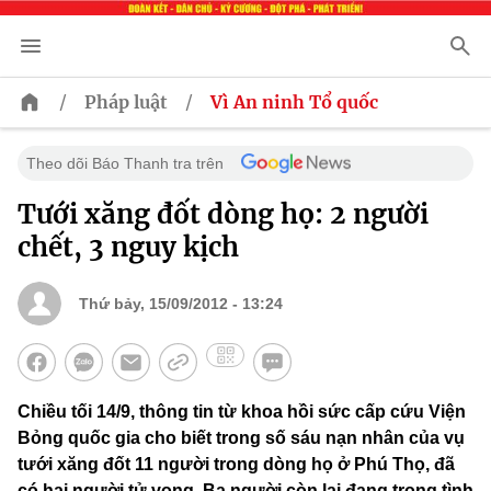
/
/
Pháp luật
Vì An ninh Tổ quốc
Theo dõi Báo Thanh tra trên
Tưới xăng đốt dòng họ: 2 người
chết, 3 nguy kịch
Thứ bảy, 15/09/2012 - 13:24
Chiều tối 14/9, thông tin từ khoa hồi sức cấp cứu Viện
Bỏng quốc gia cho biết trong số sáu nạn nhân của vụ
tưới xăng đốt 11 người trong dòng họ ở Phú Thọ, đã
có hai người tử vong. Ba người còn lại đang trong tình