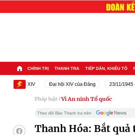
CHÍNH TRỊ
THANH TRA
TIẾP DÂN, KHIẾU TỐ
ại hội XIV
Đại hội XIV của Đảng
23/11/1945 - 23/11
Vì An ninh Tổ quốc
Pháp luật
/
Theo dõi Báo Thanh tra trên
Thanh Hóa: Bắt quả 