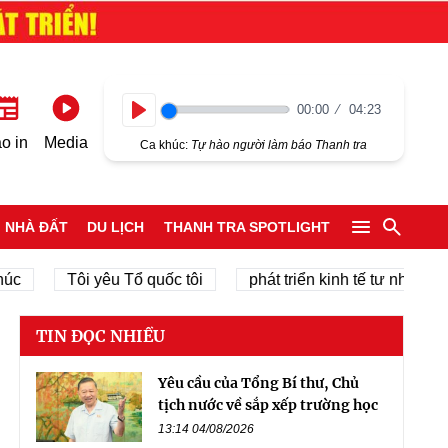
00:00
04:23
Play
o in
Media
Ca khúc:
Tự hào người làm báo Thanh tra
NHÀ ĐẤT
DU LỊCH
THANH TRA SPOTLIGHT
Tôi yêu Tổ quốc tôi
phát triển kinh tế tư nhân
chí
TIN ĐỌC NHIỀU
Yêu cầu của Tổng Bí thư, Chủ
tịch nước về sắp xếp trường học
13:14 04/08/2026