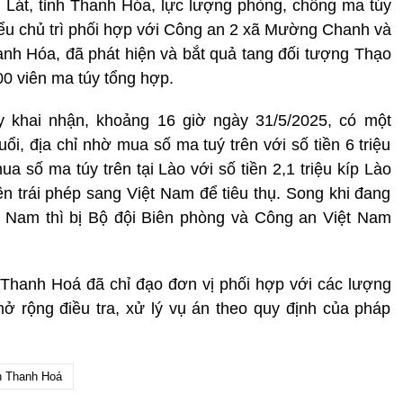
át, tỉnh Thanh Hóa, lực lượng phòng, chống ma túy
ểu chủ trì phối hợp với Công an 2 xã Mường Chanh và
nh Hóa, đã phát hiện và bắt quả tang đối tượng Thạo
00 viên ma túy tổng hợp.
 khai nhận, khoảng 16 giờ ngày 31/5/2025, có một
ổi, địa chỉ nhờ mua số ma tuý trên với số tiền 6 triệu
 số ma túy trên tại Lào với số tiền 2,1 triệu kíp Lào
ên trái phép sang Việt Nam để tiêu thụ. Song khi đang
ệt Nam thì bị Bộ đội Biên phòng và Công an Việt Nam
 Thanh Hoá đã chỉ đạo đơn vị phối hợp với các lượng
 rộng điều tra, xử lý vụ án theo quy định của pháp
h Thanh Hoá