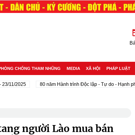
Bá
PHÒNG CHỐNG THAM NHŨNG
MEDIA
XÃ HỘI
PHÁP LUẬT
/2025
80 năm Hành trình Độc lập - Tự do - Hạnh phúc
tang người Lào mua bán