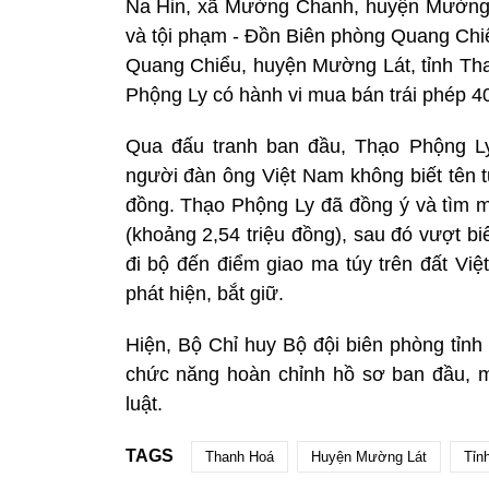
Na Hin, xã Mường Chanh, huyện Mường L
và tội phạm - Đồn Biên phòng Quang Chi
Quang Chiểu, huyện Mường Lát, tỉnh Tha
Phộng Ly có hành vi mua bán trái phép 4
Qua đấu tranh ban đầu, Thạo Phộng Ly
người đàn ông Việt Nam không biết tên tu
đồng. Thạo Phộng Ly đã đồng ý và tìm mua
(khoảng 2,54 triệu đồng), sau đó vượt bi
đi bộ đến điểm giao ma túy trên đất Vi
phát hiện, bắt giữ.
Hiện, Bộ Chỉ huy Bộ đội biên phòng tỉnh
chức năng hoàn chỉnh hồ sơ ban đầu, mở
luật.
TAGS
Thanh Hoá
Huyện Mường Lát
Tỉn