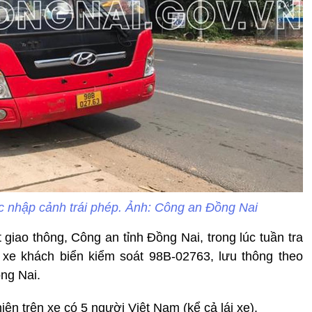
 nhập cảnh trái phép. Ảnh: Công an Đồng Nai
 giao thông, Công an tỉnh Đồng Nai, trong lúc tuần tra
 xe khách biển kiểm soát 98B-02763, lưu thông theo
ng Nai.
ện trên xe có 5 người Việt Nam (kể cả lái xe).