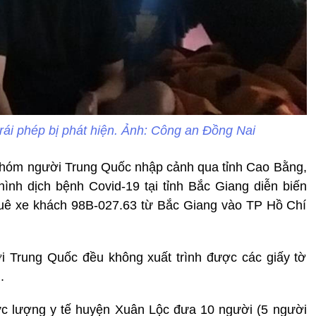
rái phép bị phát hiện. Ảnh: Công an Đồng Nai
nhóm người Trung Quốc nhập cảnh qua tỉnh Cao Bằng,
hình dịch bệnh Covid-19 tại tỉnh Bắc Giang diễn biến
uê xe khách 98B-027.63 từ Bắc Giang vào TP Hồ Chí
ời Trung Quốc đều không xuất trình được các giấy tờ
.
ực lượng y tế huyện Xuân Lộc đưa 10 người (5 người