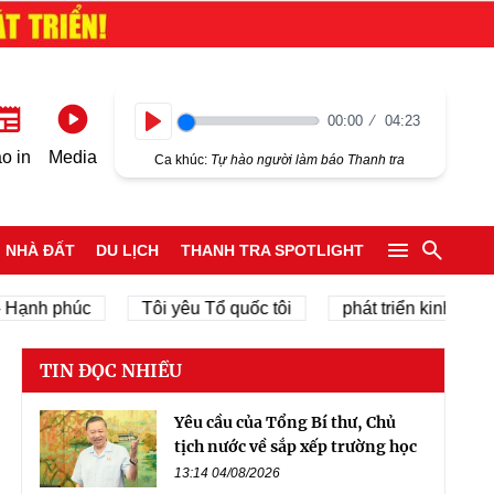
00:00
04:23
Play
o in
Media
Ca khúc:
Tự hào người làm báo Thanh tra
NHÀ ĐẤT
DU LỊCH
THANH TRA SPOTLIGHT
 phúc
Tôi yêu Tổ quốc tôi
phát triển kinh tế tư nhân
TIN ĐỌC NHIỀU
Yêu cầu của Tổng Bí thư, Chủ
tịch nước về sắp xếp trường học
13:14 04/08/2026