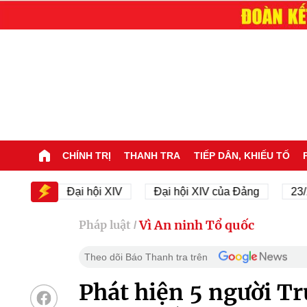
CHÍNH TRỊ
THANH TRA
TIẾP DÂN, KHIẾU TỐ
V
Đại hội XIV
Đại hội XIV của Đảng
23/11/194
Vì An ninh Tổ quốc
Pháp luật
/
Theo dõi Báo Thanh tra trên
Phát hiện 5 người Tr