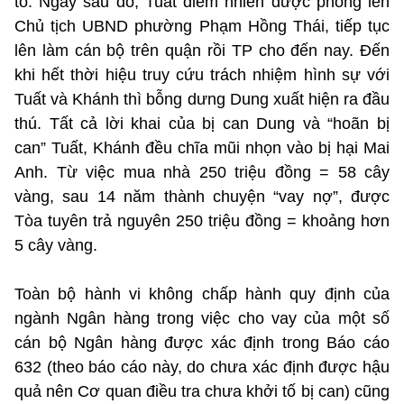
tố. Ngay sau đó, Tuất điềm nhiên được phong lên
Chủ tịch UBND phường Phạm Hồng Thái, tiếp tục
lên làm cán bộ trên quận rồi TP cho đến nay. Đến
khi hết thời hiệu truy cứu trách nhiệm hình sự với
Tuất và Khánh thì bỗng dưng Dung xuất hiện ra đầu
thú. Tất cả lời khai của bị can Dung và “hoãn bị
can” Tuất, Khánh đều chĩa mũi nhọn vào bị hại Mai
Anh. Từ việc mua nhà 250 triệu đồng = 58 cây
vàng, sau 14 năm thành chuyện “vay nợ”, được
Tòa tuyên trả nguyên 250 triệu đồng = khoảng hơn
5 cây vàng.
Toàn bộ hành vi không chấp hành quy định của
ngành Ngân hàng trong việc cho vay của một số
cán bộ Ngân hàng được xác định trong Báo cáo
632 (theo báo cáo này, do chưa xác định được hậu
quả nên Cơ quan điều tra chưa khởi tố bị can) cũng