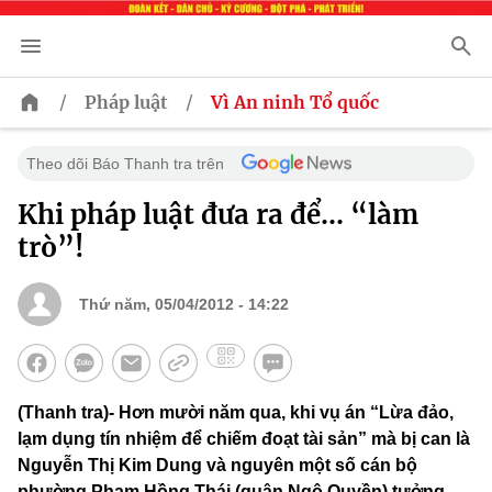
/
/
Pháp luật
Vì An ninh Tổ quốc
Theo dõi Báo Thanh tra trên
Khi pháp luật đưa ra để… “làm
trò”!
Thứ năm, 05/04/2012 - 14:22
(Thanh tra)- Hơn mười năm qua, khi vụ án “Lừa đảo,
lạm dụng tín nhiệm để chiếm đoạt tài sản” mà bị can là
Nguyễn Thị Kim Dung và nguyên một số cán bộ
phường Phạm Hồng Thái (quận Ngô Quyền) tưởng