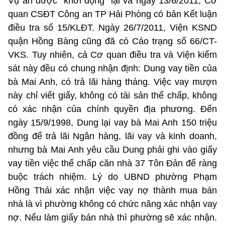
Vụ án được “khởi động” lại và ngày 13/6/2011, Cơ
quan CSĐT Công an TP Hải Phòng có bản Kết luận
điều tra số 15/KLĐT. Ngày 26/7/2011, Viện KSND
quận Hồng Bàng cũng đã có Cáo trạng số 66/CT-
VKS. Tuy nhiên, cả Cơ quan điều tra và Viện kiểm
sát này đều có chung nhận định: Dung vay tiền của
bà Mai Anh, có trả lãi hàng tháng. Việc vay mượn
này chỉ viết giấy, không có tài sản thế chấp, không
có xác nhận của chính quyền địa phương. Đến
ngày 15/9/1998, Dung lại vay bà Mai Anh 150 triệu
đồng để trả lãi Ngân hàng, lãi vay và kinh doanh,
nhưng bà Mai Anh yêu cầu Dung phải ghi vào giấy
vay tiền việc thế chấp căn nhà 37 Tôn Đản để ràng
buộc trách nhiệm. Lý do UBND phường Phạm
Hồng Thái xác nhận việc vay nợ thành mua bán
nhà là vì phường không có chức năng xác nhận vay
nợ. Nếu làm giấy bán nhà thì phường sẽ xác nhận.