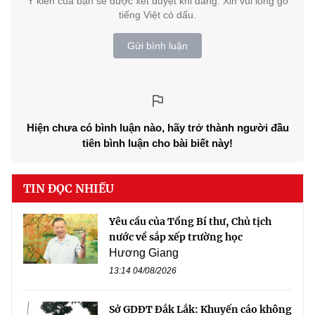
Ý kiến của bạn sẽ được xét duyệt khi đăng. Xin vui lòng gõ
tiếng Việt có dấu.
Gửi bình luận
Hiện chưa có bình luận nào, hãy trở thành người đầu
tiên bình luận cho bài biết này!
TIN ĐỌC NHIỀU
Yêu cầu của Tổng Bí thư, Chủ tịch
nước về sắp xếp trường học
Hương Giang
13:14 04/08/2026
Sở GDĐT Đắk Lắk: Khuyến cáo không