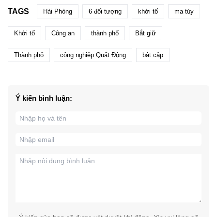
TAGS
Hải Phòng
6 đối tượng
khởi tố
ma túy
Khởi tố
Công an
thành phố
Bắt giữ
Thành phố
công nghiệp Quất Động
bât cập
Ý kiến bình luận: