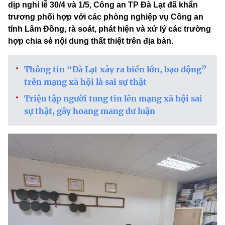
dịp nghỉ lễ 30/4 và 1/5, Công an TP Đà Lạt đã khẩn
trương phối hợp với các phòng nghiệp vụ Công an
tỉnh Lâm Đồng, rà soát, phát hiện và xử lý các trường
hợp chia sẻ nội dung thất thiệt trên địa bàn.
Thông tin “Đà Lạt xảy ra biến lớn, bạo động”
trên mạng xã hội là sai sự thật
Triệu tập người tung tin lên mạng xã hội sai
sự thật, gây hoang mang dư luận