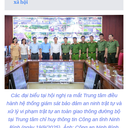
xã hội
Các đại biểu tại hội nghị ra mắt Trung tâm điều
hành hệ thống giám sát bảo đảm an ninh trật tự và
xử lý vi phạm trật tự an toàn giao thông đường bộ
tại Trung tâm chỉ huy thông tin Công an tỉnh Ninh
Bình (ngày 19/9/2025). Ảnh: Công an Ninh Bình