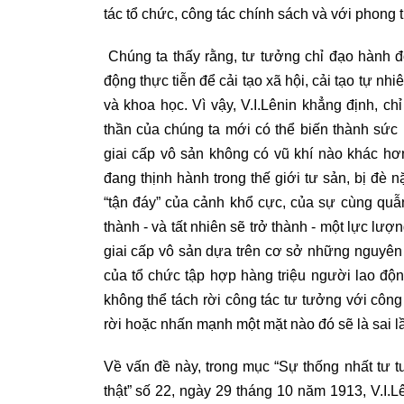
tác tổ chức, công tác chính sách và với phong
Chúng ta thấy rằng, tư tưởng chỉ đạo hành đ
động thực tiễn để cải tạo xã hội, cải tạo tự n
và khoa học. Vì vậy,
V.I.Lênin khẳng định, chỉ
thần của chúng ta mới có thể biến thành sức 
giai cấp vô sản không có vũ khí nào khác hơn
đang thịnh hành trong thế giới tư sản, bị đè 
“tận đáy” của cảnh khổ cực, của sự cùng quẫn
thành - và tất nhiên sẽ trở thành - một lực lượ
giai cấp vô sản dựa trên cơ sở những nguyên
của tổ chức tập hợp hàng triệu người lao độ
không thể tách rời công tác tư tưởng với côn
rời hoặc nhấn mạnh một mặt nào đó sẽ là sai l
Về vấn đề này, trong mục “Sự thống nhất tư tư
thật” số 22, ngày 29 tháng 10 năm 1913, V.I.Lê