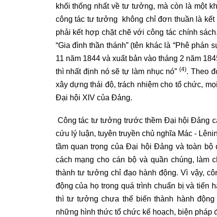
khối thống nhất về tư tưởng, mà còn là một kh
công tác tư tưởng không chỉ đơn thuần là kết
phải kết hợp chặt chẽ với công tác chính sác
“Gia đình thần thánh” (tên khác là “Phê phán 
11 năm 1844 và xuất bản vào tháng 2 năm 1845 ở
(4)
thì nhất định nó sẽ tự làm nhục nó”
. Theo đ
xây dựng thái độ, trách nhiệm cho tổ chức, mọ
Đại hội XIV của Đảng.
Công tác tư tưởng trước thềm Đại hội Đảng cá
cứu lý luận, tuyên truyền chủ nghĩa Mác - Lênin
tầm quan trọng của Đại hội Đảng và toàn bộ q
cách mạng cho cán bộ và quần chúng, làm ch
thành tư tưởng chỉ đạo hành động. Vì vậy, cô
động của họ trong quá trình chuẩn bị và tiến 
thì tư tưởng chưa thể biến thành hành động
những hình thức tổ chức kế hoạch, biện pháp