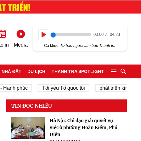
00:00
04:23
Play
o in
Media
Ca khúc:
Tự hào người làm báo Thanh tra
NHÀ ĐẤT
DU LỊCH
THANH TRA SPOTLIGHT
ạnh phúc
Tôi yêu Tổ quốc tôi
phát triển kinh tế tư nh
TIN ĐỌC NHIỀU
Hà Nội: Chỉ đạo giải quyết vụ
việc ở phường Hoàn Kiếm, Phú
Diễn