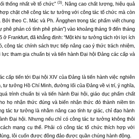
(3)
ối thống nhất về tổ chức”
. Nâng cao chất lượng, hiệu quả
 hợp chặt chẽ công tác tư tưởng với công tác tổ chức mà còn
h. Bởi theo C. Mác và Ph. Ăngghen trong tác phẩm viết chung
sự phê phán có tính phê phán”) vào khoảng tháng 9 đến tháng
 Frankfurt, đã khẳng định: “Một khi tư tưởng tách rời lợi ích
ó, công tác chính sách trực tiếp nâng cao ý thức trách nhiệm,
i lực tham gia chuẩn bị và tiến hành Đại hội Đảng các cấp và
c cấp tiến tới Đại hội XIV của Đảng là tiến hành việc nghiên
, tư tưởng Hồ Chí Minh, đường lối của Đảng về vị trí, ý nghĩa,
uá trình chuẩn bị và tiến hành Đại hội, giáo dục phẩm chất
o họ nhận thức đúng và biến nhận thức đó thành niềm tin
ng tác tư tưởng là nhằm nâng cao tính tự giác, chỉ đạo hành
hành Đại hội. Nhưng nếu chỉ có công tác tư tưởng không thôi
 cách mạng cụ thể. Phải có công tác tổ chức thích hợp với
 đúng, lôi cuốn được đông đảo được quần chúng hành động.