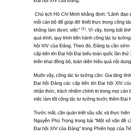
Đại hội XIV của Đảng.
Chủ tịch Hồ Chí Minh khẳng định: “Lãnh đạo q
mỗi cán bộ để giúp đỡ thiết thực trong công tác
(1)
không làm được việc”
. Vì vậy, trong bất t
quá trình, quy trình tiến hành công tác tư tưởn
hội XIV của Đảng. Theo đó, Đảng ta cần sớm ba
cấp tiến tới Đại hội Đại biểu toàn quốc lần thứ
triển khai đồng bộ, toàn diện hiệu quả nội dung
Muốn vậy, công tác tư tưởng cần:
Gia tăng tín
Đại hội Đảng các cấp tiến tới Đại hội XIV củ
nhận thức, trách nhiệm chính trị trong mọi cán 
việc làm tốt công tác tư tưởng trước thềm Đại 
Trước mắt, cần quán triệt sâu sắc và thực hiện
Nguyễn Phú Trọng trong bài “Một số vấn đề c
Đại hội XIV của Đảng” trong Phiên họp của Ti