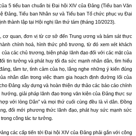
của 5 tiểu ban chuẩn bị Đại hội XIV của Đảng (Tiểu ban Văn
u lệ Đảng, Tiểu ban Nhân sự và Tiểu ban Tổ chức phục vụ Đại
h thành lập tại Hội nghị lần thứ tám (tháng 10/2023).
, cơ quan, đơn vị từ cơ sở đến Trung ương và bám sát thực
 hành chính hoá, hình thức phô trương, từ đó xem xét khách
 của các chủ trương, biện pháp lãnh đạo đối với các mặt của
đối tin tưởng và phát huy tối đa sức mạnh nhân dân, tìm hiểu
 đáng, tâm tư, tình cảm của họ, lắng nghe những ý kiến đúng
của nhân dân trong việc tham gia hoạch định đường lối của
ế cho Đảng xây dựng và hoàn thiện dự thảo các báo cáo chính
ng hướng, giải pháp lãnh đạo trong văn kiện của Đảng thực sự
 hợp với lòng Dân” và mọi thứ cuối cùng đều là vì dân. Đồng
Đảng, đổi mới phương thức lãnh đạo, phát huy sức mạnh sức
trong công tác tư tưởng.
Đảng các cấp tiến tới Đại hội XIV của Đảng phải gắn với công