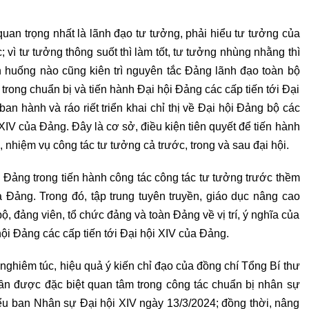
uan trọng nhất là lãnh đạo tư tưởng, phải hiểu tư tưởng của
; vì tư tưởng thông suốt thì làm tốt, tư tưởng nhùng nhằng thì
ình huống nào cũng kiên trì nguyên tắc Đảng lãnh đạo toàn bộ
g trong chuẩn bị và tiến hành Đại hội Đảng các cấp tiến tới Đại
n hành và ráo riết triển khai chỉ thị về Đại hội Đảng bộ các
 XIV của Đảng. Đây là cơ sở, điều kiện tiên quyết để tiến hành
, nhiệm vụ công tác tư tưởng cả trước, trong và sau đại hội.
h Đảng trong tiến hành công tác công tác tư tưởng trước thềm
a Đảng. Trong đó, tập trung tuyên truyền, giáo dục nâng cao
bộ, đảng viên, tổ chức đảng và toàn Đảng về vị trí, ý nghĩa của
hội Đảng các cấp tiến tới Đại hội XIV của Đảng.
 nghiêm túc, hiệu quả ý kiến chỉ đạo của đồng chí Tổng Bí thư
ần được đặc biệt quan tâm trong công tác chuẩn bị nhân sự
ểu ban Nhân sự Đại hội XIV ngày 13/3/2024; đồng thời, nâng