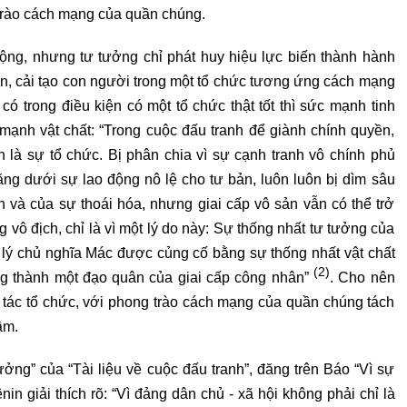
 trào cách mạng của quần chúng.
ộng, nhưng tư tưởng chỉ phát huy hiệu lực biến thành hành
hiên, cải tạo con người trong một tổ chức tương ứng cách mạng
 có trong điều kiện có một tổ chức thật tốt thì sức mạnh tinh
mạnh vật chất: “Trong cuộc đấu tranh để giành chính quyền,
 là sự tổ chức. Bị phân chia vì sự cạnh tranh vô chính phủ
nặng dưới sự lao động nô lệ cho tư bản, luôn luôn bị dìm sâu
 và của sự thoái hóa, nhưng giai cấp vô sản vẫn có thể trở
ng vô địch, chỉ là vì một lý do này: Sự thống nhất tư tưởng của
 lý chủ nghĩa Mác được củng cố bằng sự thống nhất vật chất
(2)
ng thành một đạo quân của giai cấp công nhân”
. Cho nên
g tác tổ chức, với phong trào cách mạng của quần chúng tách
ầm.
ởng” của “Tài liệu về cuộc đấu tranh”, đăng trên Báo “Vì sự
nin giải thích rõ: “Vì đảng dân chủ ‐ xã hội không phải chỉ là