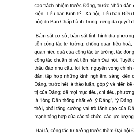
cao trách nhiệm trước Đảng, trước Nhân dân 
kiện, Tiểu ban Kinh tế - Xã hội, Tiểu ban Điề
hội) do Ban Chấp hành Trung ương đã quyết địn
Bám sát cơ sở, bám sát tình hình địa phương
tiễn công tác tư tưởng; chống quan liêu hoá,
quan hiệu quả của công tác tư tưởng, tác động
công tác chuẩn bị và tiến hành Đại hội. Tuyệt 
thấu đáo nhu cầu, lợi ích, nguyện vọng chính
đắn, tập hợp những kinh nghiệm, sáng kiến 
Đảng, trước hết là thảo luận, góp ý và hiến k
trị của Đảng; để mọi mục tiêu, chi tiêu, phươ
là “lòng Dân thống nhất với ý Đảng”, “ý Đảng
thời, phải tăng cường vai trò lãnh đạo của 
mạnh tổng hợp của các tổ chức, các lực lượng 
Hai là, công tác tư tưởng trước thềm Đại hội 