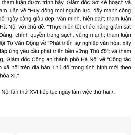
ó 4 tham luận được trình bày. Giám đốc Sở Kế hoạch và
ham luận về "Huy động mọi nguồn lực, đẩy mạnh công
đô ngày càng giàu đẹp, văn minh, hiện đại"; tham luận
à Nội với chủ đề: "Thực hiện tốt chức năng giám sát
Đảng, chính quyền trong sạch, vững mạnh; tham luận
i Tô Văn Động về "Phát triển sự nghiệp văn hóa, xây
đáp ứng yêu cầu phát triển bền vững Thủ đô"; và tham
g, Giám đốc Công an thành phố Hà Nội về "Công tác
àn xã hội trên địa bàn Thủ đô trong tình hình mới theo
hóa XI."
ội lần thứ XVI tiếp tục ngày làm việc thứ hai./.