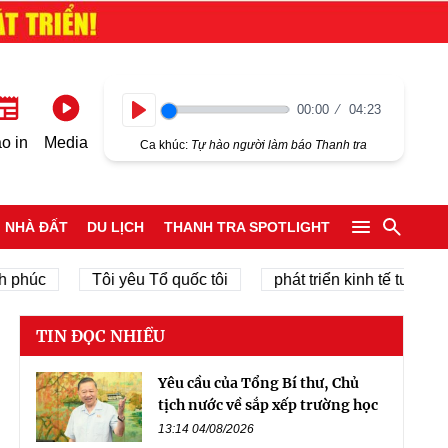
00:00
04:23
Play
o in
Media
Ca khúc:
Tự hào người làm báo Thanh tra
NHÀ ĐẤT
DU LỊCH
THANH TRA SPOTLIGHT
Tôi yêu Tổ quốc tôi
phát triển kinh tế tư nhân
TIN ĐỌC NHIỀU
Yêu cầu của Tổng Bí thư, Chủ
tịch nước về sắp xếp trường học
13:14 04/08/2026