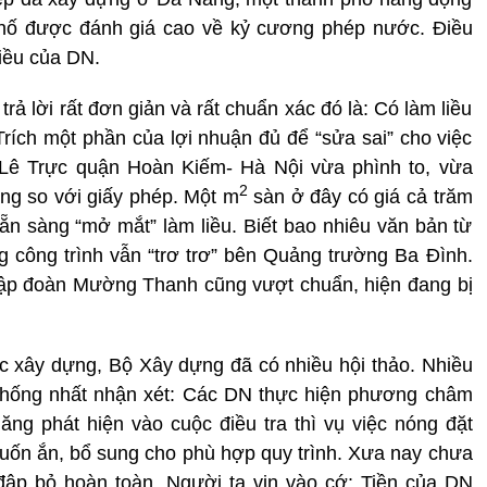
phố được đánh giá cao về kỷ cương phép nước. Điều
liều của DN.
rả lời rất đơn giản và rất chuẩn xác đó là: Có làm liều
Trích một phần của lợi nhuận đủ để “sửa sai” cho việc
B Lê Trực quận Hoàn Kiếm- Hà Nội vừa phình to, vừa
2
ng so với giấy phép. Một m
sàn ở đây có giá cả trăm
sẵn sàng “mở mắt” làm liều. Biết bao nhiêu văn bản từ
 công trình vẫn “trơ trơ” bên Quảng trường Ba Đình.
Tập đoàn Mường Thanh cũng vượt chuẩn, hiện đang bị
vực xây dựng, Bộ Xây dựng đã có nhiều hội thảo. Nhiều
 thống nhất nhận xét: Các DN thực hiện phương châm
năng phát hiện vào cuộc điều tra thì vụ việc nóng đặt
h, uốn ắn, bổ sung cho phù hợp quy trình. Xưa nay chưa
 đập bỏ hoàn toàn. Người ta vin vào cớ: Tiền của DN