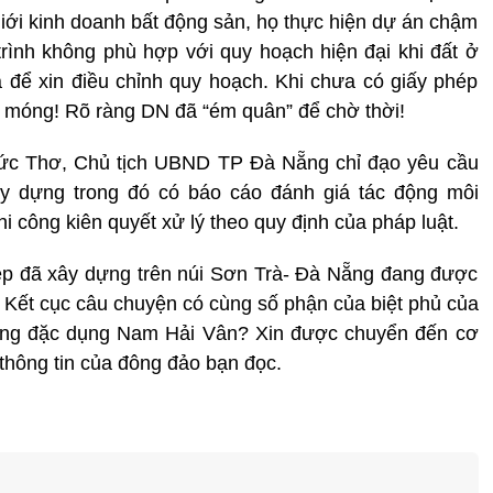
iới kinh doanh bất động sản, họ thực hiện dự án chậm
trình không phù hợp với quy hoạch hiện đại khi đất ở
 để xin điều chỉnh quy hoạch. Khi chưa có giấy phép
 móng! Rõ ràng DN đã “ém quân” để chờ thời!
Đức Thơ, Chủ tịch UBND TP Đà Nẵng chỉ đạo yêu cầu
ây dựng trong đó có báo cáo đánh giá tác động môi
i công kiên quyết xử lý theo quy định của pháp luật.
ép đã xây dựng trên núi Sơn Trà- Đà Nẵng đang được
Kết cục câu chuyện có cùng số phận của biệt phủ của
rừng đặc dụng Nam Hải Vân? Xin được chuyển đến cơ
hông tin của đông đảo bạn đọc.