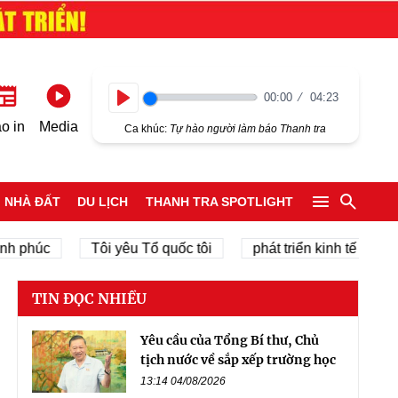
00:00
04:23
Play
o in
Media
Ca khúc:
Tự hào người làm báo Thanh tra
NHÀ ĐẤT
DU LỊCH
THANH TRA SPOTLIGHT
úc
Tôi yêu Tổ quốc tôi
phát triển kinh tế tư nhân
TIN ĐỌC NHIỀU
Yêu cầu của Tổng Bí thư, Chủ
tịch nước về sắp xếp trường học
13:14 04/08/2026