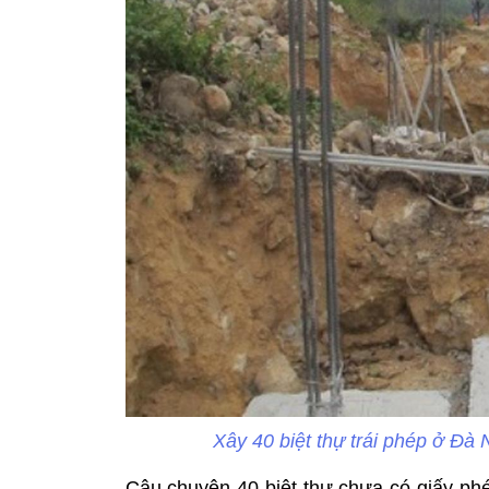
Xây 40 biệt thự trái phép ở Đà N
Câu chuyện 40 biệt thự chưa có giấy p