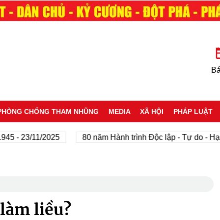
Bá
PHÒNG CHỐNG THAM NHŨNG
MEDIA
XÃ HỘI
PHÁP LUẬT
 23/11/2025
80 năm Hành trình Độc lập - Tự do - Hạnh ph
làm liều?