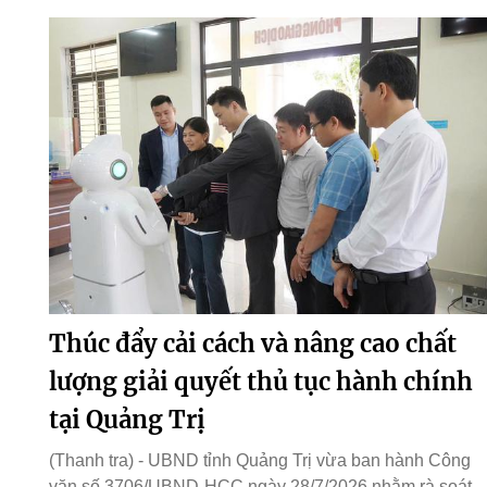
Thúc đẩy cải cách và nâng cao chất
lượng giải quyết thủ tục hành chính
tại Quảng Trị
(Thanh tra) - UBND tỉnh Quảng Trị vừa ban hành Công
văn số 3706/UBND-HCC ngày 28/7/2026 nhằm rà soát,