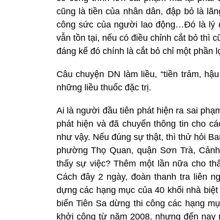
cũng là tiền của nhân dân, đập bỏ là lã
công sức của người lao động…Đó là lý d
vẫn tồn tại, nếu có điều chỉnh cắt bỏ thì
đáng kể đó chính là cắt bỏ chỉ một phần l
Câu chuyện DN làm liều, “tiền trảm, hậ
những liều thuốc đặc trị.
Ai là người đầu tiên phát hiện ra sai p
phát hiện và đã chuyển thông tin cho cá
như vậy. Nếu đúng sự thật, thì thử hỏi B
phường Thọ Quan, quận Sơn Trà, Cảnh 
thấy sự việc? Thêm một lần nữa cho thấ
Cách đây 2 ngày, đoàn thanh tra liên n
dựng các hạng mục của 40 khối nhà biệt
biển Tiên Sa dừng thi công các hạng mụ
khởi công từ năm 2008, nhưng đến nay m