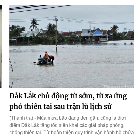
Đắk Lắk chủ động từ sớm, từ xa ứng
phó thiên tai sau trận lũ lịch sử
(Thanh tra) - Mùa mưa bão đang đến gần, cũng là thời
điểm Đắk Lắk tăng tốc triển khai các giải pháp phòng,
chống thiên tai. Từ hoàn thiện quy trình vận hành hồ chứa