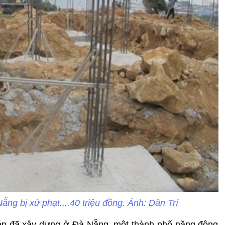
ẵng bị xử phạt....40 triệu đồng. Ảnh: Dân Trí
hép đã xây dựng ở Đà Nẵng, một thành phố năng động