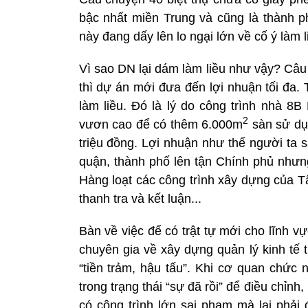
bậc nhất miền Trung và cũng là thành 
này đang dấy lên lo ngại lớn về cố ý làm 
Vì sao DN lại dám làm liều như vậy? Câu t
thì dự án mới đưa đến lợi nhuận tối đa. 
làm liều. Đó là lý do công trình nhà 8
2
vươn cao để có thêm 6.000m
sàn sử dụ
triệu đồng. Lợi nhuận như thế người ta 
quận, thành phố lên tận Chính phủ nhưng
Hàng loạt các công trình xây dựng của 
thanh tra và kết luận...
Bàn về việc để có trật tự mới cho lĩnh 
chuyên gia về xây dựng quản lý kinh tế
“tiền trảm, hậu tấu”. Khi cơ quan chức 
trong trạng thái “sự đã rồi” để điều chỉn
có công trình lớn sai phạm mà lại phải