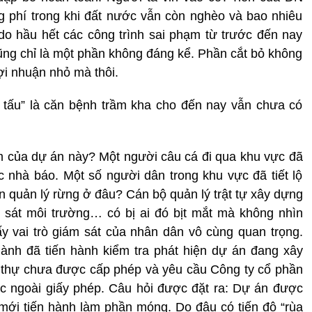
ng phí trong khi đất nước vẫn còn nghèo và bao nhiêu
o hầu hết các công trình sai phạm từ trước đến nay
 cũng chỉ là một phần không đáng kể. Phần cắt bỏ không
ợi nhuận nhỏ mà thôi.
u tấu” là căn bệnh trầm kha cho đến nay vẫn chưa có
hạm của dự án này? Một người câu cá đi qua khu vực đã
c nhà báo. Một số người dân trong khu vực đã tiết lộ
an quản lý rừng ở đâu? Cán bộ quản lý trật tự xây dựng
sát môi trường… có bị ai đó bịt mắt mà không nhìn
y vai trò giám sát của nhân dân vô cùng quan trọng.
gành đã tiến hành kiểm tra phát hiện dự án đang xây
 thự chưa được cấp phép và yêu cầu Công ty cổ phần
c ngoài giấy phép. Câu hỏi được đặt ra: Dự án được
ới tiến hành làm phần móng. Do đâu có tiến độ “rùa