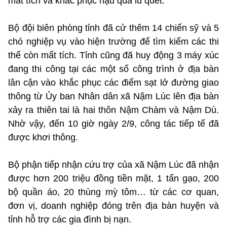
mất tích và khắc phục hậu quả lũ quét.
Bộ đội biên phòng tỉnh đã cử thêm 14 chiến sỹ và 5
chó nghiệp vụ vào hiện trường để tìm kiếm các thi
thể còn mất tích. Tỉnh cũng đã huy động 3 máy xúc
đang thi công tại các một số công trình ở địa bàn
lân cận vào khắc phục các điểm sạt lở đường giao
thông từ Ủy ban Nhân dân xã Nậm Lúc lên địa bàn
xảy ra thiên tai là hai thôn Nậm Chàm và Nậm Dù.
Nhờ vậy, đến 10 giờ ngày 2/9, công tác tiếp tế đã
được khơi thông.
Bộ phận tiếp nhận cứu trợ của xã Nậm Lúc đã nhận
được hơn 200 triệu đồng tiền mặt, 1 tấn gạo, 200
bộ quần áo, 20 thùng mỳ tôm… từ các cơ quan,
đơn vị, doanh nghiệp đóng trên địa bàn huyện và
tỉnh hỗ trợ các gia đình bị nạn.