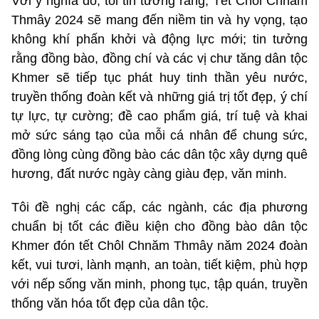
Với ý nghĩa đó, tôi tin tưởng rằng, Tết Chôl Chnăm
Thmây 2024 sẽ mang đến niềm tin và hy vọng, tạo
không khí phấn khởi và động lực mới; tin tưởng
rằng đồng bào, đồng chí và các vị chư tăng dân tộc
Khmer sẽ tiếp tục phát huy tinh thần yêu nước,
truyền thống đoàn kết và những giá trị tốt đẹp, ý chí
tự lực, tự cường; đề cao phẩm giá, trí tuệ và khai
mở sức sáng tạo của mỗi cá nhân để chung sức,
đồng lòng cùng đồng bào các dân tộc xây dựng quê
hương, đất nước ngày càng giàu đẹp, văn minh.
Tôi đề nghị các cấp, các ngành, các địa phương
chuẩn bị tốt các điều kiện cho đồng bào dân tộc
Khmer đón tết Chôl Chnăm Thmây năm 2024 đoàn
kết, vui tươi, lành mạnh, an toàn, tiết kiệm, phù hợp
với nếp sống văn minh, phong tục, tập quán, truyền
thống văn hóa tốt đẹp của dân tộc.