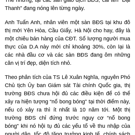
Thanh” đang nóng lên từng ngày.
Anh Tuấn Anh, nhân viên một sàn BĐS tại khu đô
thị mới Yên Hòa, Cầu Giấy, Hà Nội cho hay, đây là
một chiêu bán hàng của CĐT. Số lượng người mua
thực của D.A này mới chỉ khoảng 30%, còn lại là
các nhà đầu cơ và các sàn BĐS đang ôm những
căn vị trí đẹp, diện tích nhỏ.
Theo phân tích của TS Lê Xuân Nghĩa, nguyên Phó
Chủ tịch Ủy ban Giám sát Tài chính Quốc gia, thị
trường BĐS chưa hội đủ các điều kiện để có thể
xảy ra hiện tượng “nổ bong bóng” tại thời điểm này,
nếu có xảy ra thì ít nhất là 10 năm tới. Một thị
trường BĐS chỉ đứng trước nguy cơ “nổ bong
bóng” khi nó hội tụ đủ các yếu tố về thu nhập của
người dân, tốc độ tăng trưởng kinh tế, chính sách