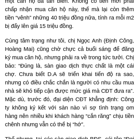
một căn hộ đã tan biến. Không có tiền mới phải
chấp nhận mua căn hộ này, thế mà lại còn thêm
tiền “vênh” những 40 triệu đồng nữa, tính ra mỗi m2
bị đẩy lên giá 15 triệu đồng.
Cùng tâm trạng như tôi, chị Ngọc Anh (Định Công,
Hoàng Mai) cũng chờ chực cả buổi sáng để đăng
ký mua căn hộ, nhưng phải ra về trong tức tưởi. Chị
bảo: “Đúng là, sàn giao dịch thực chất là một cái
chợ. Chưa biết D.A sẽ triển khai tiến độ ra sao,
nhưng có điều chắc chắn là người có nhu cầu mua
nhà sẽ khó tiếp cận được mức giá mà CĐT đưa ra”.
Mặc dù, trước đó, đại diện CĐT khẳng định: Công
ty không ký kết với sàn nào vì sợ tình trạng om
hàng nên nhiều khi khách hàng “cắn răng” chịu tiền
chênh nhưng vẫn có thể bị “hớ”.
Thế nhưng, tại các sàn giao dịch BĐS, cái tên “Đại