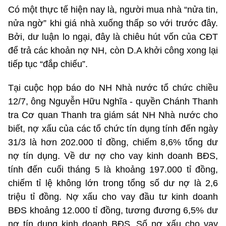
Có một thực tế hiện nay là, người mua nhà “nửa tin,
nửa ngờ” khi giá nhà xuống thấp so với trước đây.
Bởi, dư luận lo ngại, đây là chiêu hút vốn của CĐT
để trả các khoản nợ NH, còn D.A khởi công xong lại
tiếp tục “đắp chiếu”.
Tại cuộc họp báo do NH Nhà nước tổ chức chiều
12/7, ông Nguyễn Hữu Nghĩa - quyền Chánh Thanh
tra Cơ quan Thanh tra giám sát NH Nhà nước cho
biết, nợ xấu của các tổ chức tín dụng tính đến ngày
31/3 là hơn 202.000 tỉ đồng, chiếm 8,6% tổng dư
nợ tín dụng. Về dư nợ cho vay kinh doanh BĐS,
tính đến cuối tháng 5 là khoảng 197.000 tỉ đồng,
chiếm tỉ lệ không lớn trong tổng số dư nợ là 2,6
triệu tỉ đồng. Nợ xấu cho vay đầu tư kinh doanh
BĐS khoảng 12.000 tỉ đồng, tương đương 6,5% dư
nợ tín dụng kinh doanh BĐS. Số nợ xấu cho vay