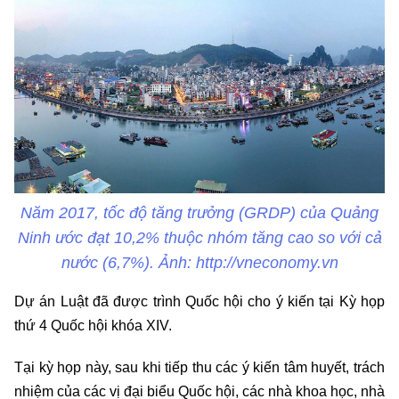
Năm 2017, tốc độ tăng trưởng (GRDP) của Quảng
Ninh ước đạt 10,2% thuộc nhóm tăng cao so với cả
nước (6,7%). Ảnh: http://vneconomy.vn
Dự án Luật đã được trình Quốc hội cho ý kiến tại Kỳ họp
thứ 4 Quốc hội khóa XIV.
Tại kỳ họp này, sau khi tiếp thu các ý kiến tâm huyết, trách
nhiệm của các vị đại biểu Quốc hội, các nhà khoa học, nhà