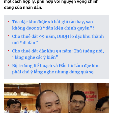
một cách hợp lý, phù hợp với nguyện vọng chính
đáng của nhân dân.
Tòa đặc khu được xử bắt giữ tàu bay, sao
không được xử “dân kiện chính quyền”?
Cho thuê đất 99 năm, ĐBQH lo đặc khu thành
nơi “di dân”
Cho thuê đất đặc khu 99 năm: Thủ tướng nói,
“lắng nghe các ý kiến”
Bộ trưởng Kế hoạch và Đầu tư: Làm đặc khu
phải chú ý lắng nghe nhưng đừng quá sợ