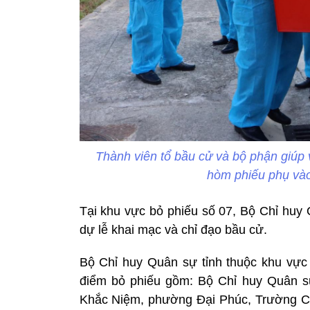
Thành viên tổ bầu cử và bộ phận giúp
hòm phiếu phụ vào
Tại khu vực bỏ phiếu số 07, Bộ Chỉ huy 
dự lễ khai mạc và chỉ đạo bầu cử.
Bộ Chỉ huy Quân sự tỉnh thuộc khu vực 
điểm bỏ phiếu gồm: Bộ Chỉ huy Quân sự
Khắc Niệm, phường Đại Phúc, Trường C