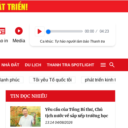
00:00
04:23
Play
o in
Media
Ca khúc:
Tự hào người làm báo Thanh tra
NHÀ ĐẤT
DU LỊCH
THANH TRA SPOTLIGHT
úc
Tôi yêu Tổ quốc tôi
phát triển kinh tế tư nhân
TIN ĐỌC NHIỀU
Yêu cầu của Tổng Bí thư, Chủ
tịch nước về sắp xếp trường học
13:14 04/08/2026