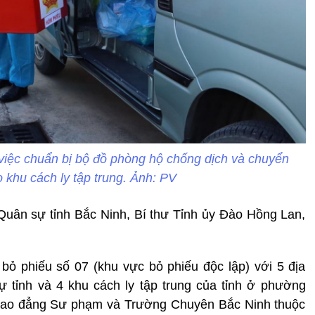
 việc chuẩn bị bộ đồ phòng hộ chống dịch và chuyển
 khu cách ly tập trung. Ảnh: PV
Quân sự tỉnh Bắc Ninh, Bí thư Tỉnh ủy Đào Hồng Lan,
bỏ phiếu số 07 (khu vực bỏ phiếu độc lập) với 5 địa
 tỉnh và 4 khu cách ly tập trung của tỉnh ở phường
ao đẳng Sư phạm và Trường Chuyên Bắc Ninh thuộc