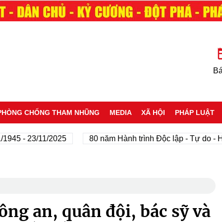
Bá
PHÒNG CHỐNG THAM NHŨNG
MEDIA
XÃ HỘI
PHÁP LUẬT
 23/11/2025
80 năm Hành trình Độc lập - Tự do - Hạnh ph
ng an, quân đội, bác sỹ và