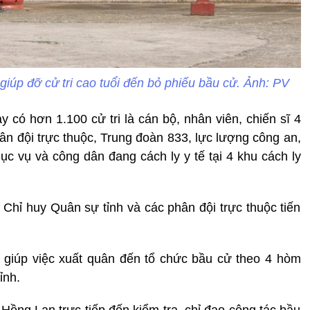
giúp đỡ cử tri cao tuổi đến bỏ phiếu bầu cử. Ảnh: PV
 có hơn 1.100 cử tri là cán bộ, nhân viên, chiến sĩ 4
ân đội trực thuộc, Trung đoàn 833, lực lượng công an,
ục vụ và công dân đang cách ly y tế tại 4 khu cách ly
 Chỉ huy Quân sự tỉnh và các phân đội trực thuộc tiến
 giúp việc xuất quân đến tổ chức bầu cử theo 4 hòm
ỉnh.
Hồng Lan trực tiếp đến kiểm tra, chỉ đạo công tác bầu