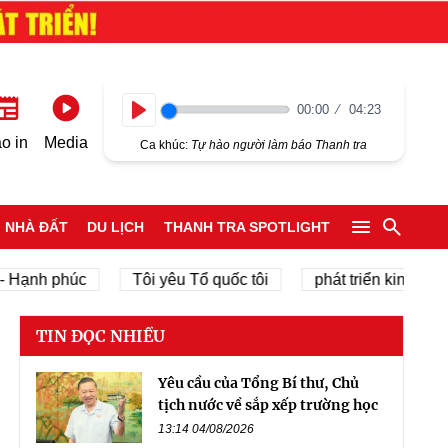
00:00
04:23
Play
o in
Media
Ca khúc:
Tự hào người làm báo Thanh tra
NHÀ ĐẤT
DU LỊCH
THANH TRA SPOTLIGHT
 phúc
Tôi yêu Tổ quốc tôi
phát triển kinh tế tư nhân
TIN ĐỌC NHIỀU
Yêu cầu của Tổng Bí thư, Chủ
tịch nước về sắp xếp trường học
13:14 04/08/2026