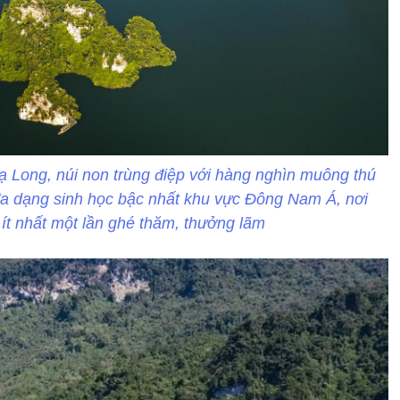
 Long, núi non trùng điệp với hàng nghìn muông thú
đa dạng sinh học bậc nhất khu vực Đông Nam Á, nơi
ít nhất một lần ghé thăm, thưởng lãm