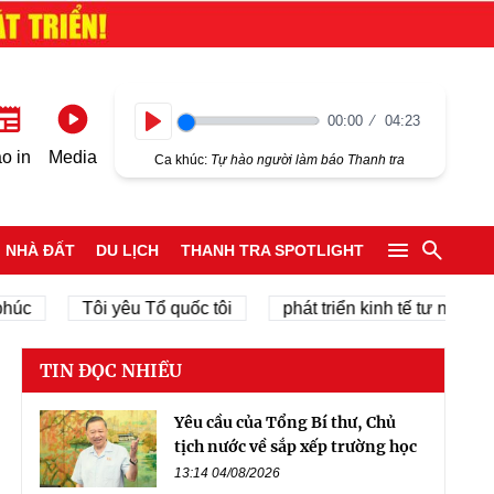
00:00
04:23
Play
o in
Media
Ca khúc:
Tự hào người làm báo Thanh tra
NHÀ ĐẤT
DU LỊCH
THANH TRA SPOTLIGHT
Tôi yêu Tổ quốc tôi
phát triển kinh tế tư nhân
chí
TIN ĐỌC NHIỀU
Yêu cầu của Tổng Bí thư, Chủ
tịch nước về sắp xếp trường học
13:14 04/08/2026