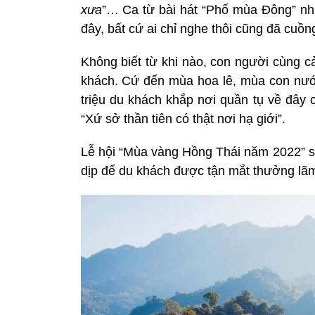
xưa
”… Ca từ bài hát “Phố mùa Đông” như 
đây, bất cứ ai chỉ nghe thôi cũng đã cuồng
Không biết từ khi nào, con người cùng 
khách. Cứ đến mùa hoa lê, mùa con nướ
triệu du khách khắp nơi quần tụ về đây 
“Xứ sở thần tiên có thật nơi hạ giới”.
Lễ hội “Mùa vàng Hồng Thái năm 2022” sẽ
dịp để du khách được tận mắt thưởng lãm