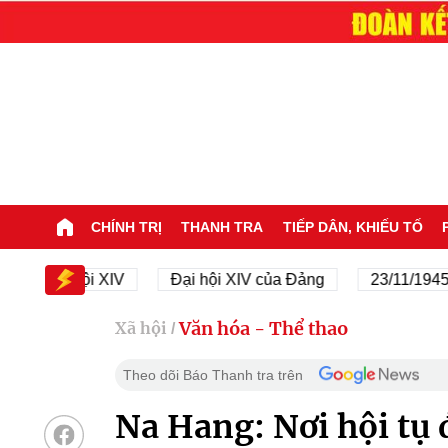
CHÍNH TRỊ
THANH TRA
TIẾP DÂN, KHIẾU TỐ
ại hội XIV
Đại hội XIV của Đảng
23/11/1945 - 23/1
Văn hóa - Thể thao
Xã hội
/
Theo dõi Báo Thanh tra trên
Na Hang: Nơi hội tụ đ