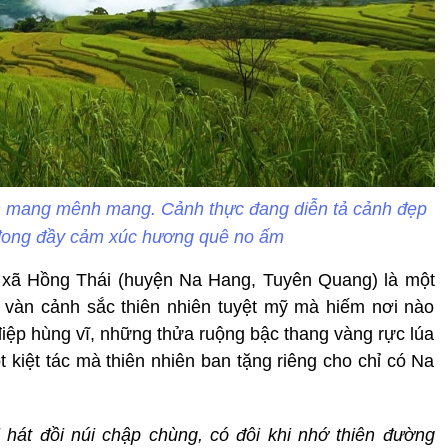
h mang mênh mang. Cảnh thực đang diễn tả cảnh đẹp
đong đầy cảm xúc hương quê no ấm
 xã Hồng Thái (huyện Na Hang, Tuyên Quang) là một
ô vàn cảnh sắc thiên nhiên tuyệt mỹ mà hiếm nơi nào
 điệp hùng vĩ, những thửa ruộng bậc thang vàng rực lúa
t kiệt tác mà thiên nhiên ban tặng riêng cho chỉ có Na
 hát đồi núi chập chùng, có đôi khi nhớ thiên đường