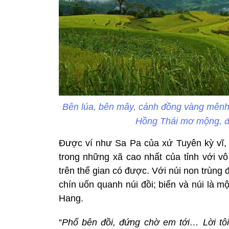
Bên lúa, bên mây, cánh đồng vàng mên
Hồng Thái mơ mộng, 
Được ví như Sa Pa của xứ Tuyên kỳ vĩ,
trong những xã cao nhất của tỉnh với v
trên thế gian có được. Với núi non trùng
chín uốn quanh núi đồi; biển và núi là mộ
Hang.
“
Phố bên đồi, đứng chờ em tới… Lời tôi