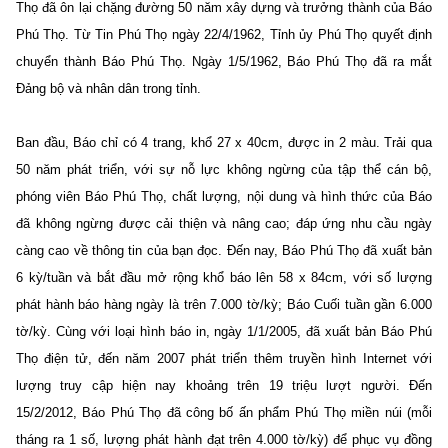
Thọ đã ôn lại chặng đường 50 năm xây dựng và trưởng thành của Báo
Phú Thọ. Từ Tin Phú Thọ ngày 22/4/1962, Tỉnh ủy Phú Thọ quyết định
chuyển thành Báo Phú Thọ. Ngày 1/5/1962, Báo Phú Thọ đã ra mắt
Đảng bộ và nhân dân trong tỉnh.
Ban đầu, Báo chỉ có 4 trang, khổ 27 x 40cm, được in 2 màu. Trải qua
50 năm phát triển, với sự nỗ lực không ngừng của tập thể cán bộ,
phóng viên Báo Phú Thọ, chất lượng, nội dung và hình thức của Báo
đã không ngừng được cải thiện và nâng cao; đáp ứng nhu cầu ngày
càng cao về thông tin của bạn đọc. Đến nay, Báo Phú Thọ đã xuất bản
6 kỳ/tuần và bắt đầu mở rộng khổ báo lên 58 x 84cm, với số lượng
phát hành báo hàng ngày là trên 7.000 tờ/kỳ; Báo Cuối tuần gần 6.000
tờ/kỳ. Cùng với loại hình báo in, ngày 1/1/2005, đã xuất bản Báo Phú
Thọ điện tử, đến năm 2007 phát triển thêm truyền hình Internet với
lượng truy cập hiện nay khoảng trên 19 triệu lượt người. Đến
15/2/2012, Báo Phú Thọ đã công bố ấn phẩm Phú Thọ miền núi (mỗi
tháng ra 1 số, lượng phát hành đạt trên 4.000 tờ/kỳ) để phục vụ đồng