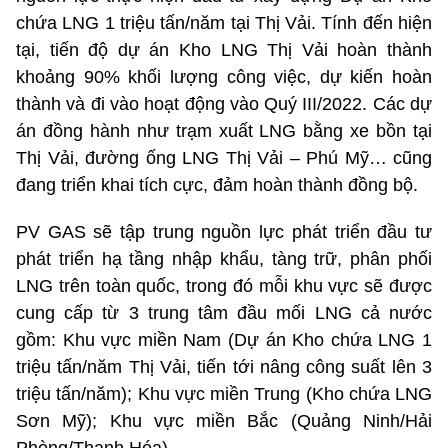
chứa LNG 1 triệu tấn/năm tại Thị Vải. Tính đến hiện
tại, tiến độ dự án Kho LNG Thị Vải hoàn thành
khoảng 90% khối lượng công việc, dự kiến hoàn
thành và đi vào hoạt động vào Quý III/2022. Các dự
án đồng hành như trạm xuất LNG bằng xe bồn tại
Thị Vải, đường ống LNG Thị Vải – Phú Mỹ… cũng
đang triển khai tích cực, đảm hoàn thành đồng bộ.
PV GAS sẽ tập trung nguồn lực phát triển đầu tư
phát triển hạ tầng nhập khẩu, tàng trữ, phân phối
LNG trên toàn quốc, trong đó mỗi khu vực sẽ được
cung cấp từ 3 trung tâm đầu mối LNG cả nước
gồm: Khu vực miền Nam (Dự án Kho chứa LNG 1
triệu tấn/năm Thị Vải, tiến tới nâng công suất lên 3
triệu tấn/năm); Khu vực miền Trung (Kho chứa LNG
Sơn Mỹ); Khu vực miền Bắc (Quảng Ninh/Hải
Phòng/Thanh Hóa).