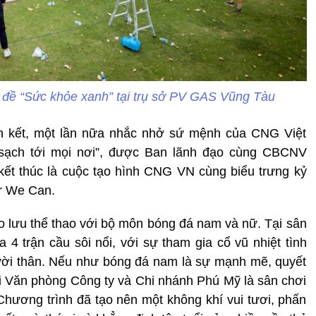
 đề “Sức khỏe xanh” tại trụ sở PV GAS Vũng Tàu
àn kết, một lần nữa nhắc nhở sứ mệnh của CNG Việt
ạch tới mọi nơi”, được Ban lãnh đạo cùng CBCNV
ết thúc là cuộc tạo
hình CNG VN cùng biểu trưng kỷ
er We Can.
ao lưu thể thao với bộ môn bóng đá nam và nữ. Tại sân
a 4 trận cầu sôi nổi, với sự tham gia cổ vũ nhiệt tình
ời thân. Nếu như bóng đá nam là sự mạnh mẽ, quyết
đội Văn phòng Công ty và Chi nhánh Phú Mỹ là sân chơi
 Chương trình đã tạo nên một không khí vui tươi, phấn