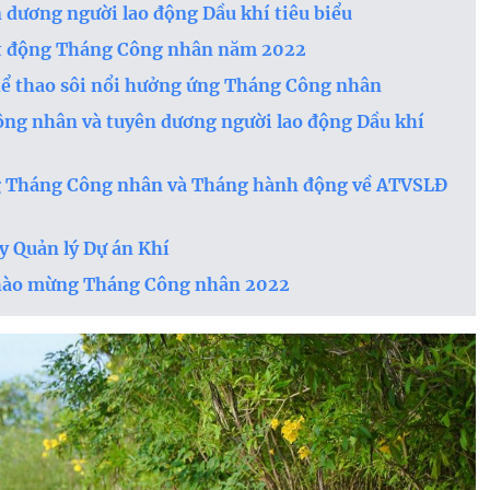
dương người lao động Dầu khí tiêu biểu
át động Tháng Công nhân năm 2022
thể thao sôi nổi hưởng ứng Tháng Công nhân
g nhân và tuyên dương người lao động Dầu khí
ng Tháng Công nhân và Tháng hành động về ATVSLĐ
 Quản lý Dự án Khí
chào mừng Tháng Công nhân 2022