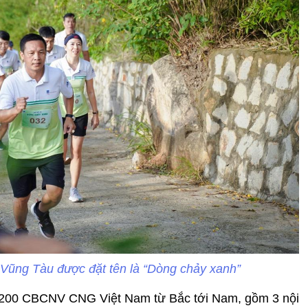
a, Vũng Tàu được đặt tên là “Dòng chảy xanh”
n 200 CBCNV CNG Việt Nam từ Bắc tới Nam, gồm 3 nội