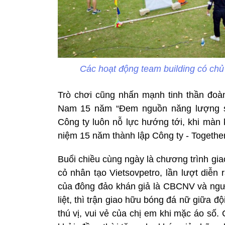
Các hoạt động team building có chủ
Trò chơi cũng nhấn mạnh tinh thần đo
Nam 15 năm “Đem nguồn năng lượng s
Công ty luôn nỗ lực hướng tới, khi màn k
niệm 15 năm thành lập Công ty - Togeth
Buổi chiều cùng ngày là chương trình gi
cỏ nhân tạo Vietsovpetro, lần lượt diễn r
của đông đảo khán giả là CBCNV và ngư
liệt, thì trận giao hữu bóng đá nữ giữa 
thú vị, vui vẻ của chị em khi mặc áo số.