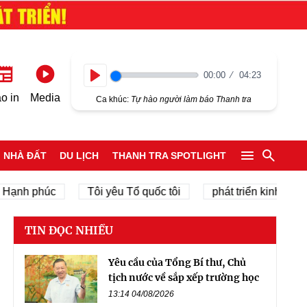
00:00
04:23
Play
o in
Media
Ca khúc:
Tự hào người làm báo Thanh tra
NHÀ ĐẤT
DU LỊCH
THANH TRA SPOTLIGHT
 phúc
Tôi yêu Tổ quốc tôi
phát triển kinh tế tư nhân
TIN ĐỌC NHIỀU
Yêu cầu của Tổng Bí thư, Chủ
tịch nước về sắp xếp trường học
13:14 04/08/2026