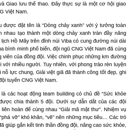
và Giao lưu thể thao. Đây thực sự là một cơ hội giao
NG Việt Nam.
àu được đặt tên là “Dòng chảy xanh” với ý tưởng toàn
nhau tạo thành một dòng chảy xanh tràn đầy năng
 lịch Hồ Mây trên đỉnh núi Viba có cung đường núi dài
ủa bình minh phố biển, đội ngũ CNG Việt Nam đã cùng
ộng viên của đồng đội. Việc chinh phục những km đường
i với nhiều người. Tuy nhiên, với phong trào rèn luyện
 nỗ lực chung, Giải việt giã đã thành công tốt đẹp, ghi
 đội tuyển CNG Việt Nam.
 là các hoạt động team building có chủ đề “Sức khỏe
ược chia thành 5 đội. Dưới sự dẫn dắt của các đội
i liên hoàn để cùng nhau “Giải mã mật thư”. Nhiệm vụ
n, “phá vỡ” khó khăn, “vẽ” nên những mục tiêu… Các trò
đã giúp gắn kết tinh thần đồng đội, nâng cao sức khỏe,