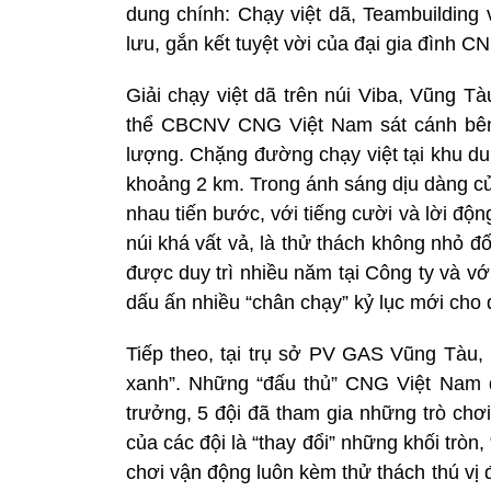
dung chính: Chạy việt dã, Teambuilding 
lưu, gắn kết tuyệt vời của đại gia đình C
Giải chạy việt dã trên núi Viba, Vũng T
thể CBCNV CNG Việt Nam sát cánh bên 
lượng. Chặng đường chạy việt tại khu du
khoảng 2 km. Trong ánh sáng dịu dàng c
nhau tiến bước, với tiếng cười và lời đ
núi khá vất vả, là thử thách không nhỏ đố
được duy trì nhiều năm tại Công ty và với
dấu ấn nhiều “chân chạy” kỷ lục mới cho
Tiếp theo, tại trụ sở PV GAS Vũng Tàu,
xanh”. Những “đấu thủ” CNG Việt Nam đ
trưởng, 5 đội đã tham gia những trò chơ
của các đội là “thay đổi” những khối trò
chơi vận động luôn kèm thử thách thú vị 