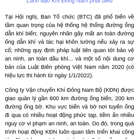
Lãnh đạo Khí Đông Nam phát biểu
Tại Hội nghị, Ban Tổ chức (BTC) đã phổ biến về
tầm quan trọng của hệ thống hệ thống đường ống
dẫn khí biển; nguyên nhân gây mất an toàn đường
ống dẫn khí và tác hại khôn lường nếu xảy ra sự
cố; những quy định pháp luật liên quan tới bảo vệ
an ninh, an toàn dầu khí... và một số nội dung cơ
bản của Luật Biên phòng Việt Nam năm 2020 (có
hiệu lực thi hành từ ngày 1/1/2022).
Công ty Vận chuyển Khí Đông Nam Bộ (KĐN) được
giao quản lý gần 600 km đường ống biển, 200 km
đường ống bờ. Khu vực biển và bờ nơi tuyến ống
đi qua có nhiều hoạt động phức tạp, tiềm ẩn nhiều
nguy cơ vi phạm an ninh, an toàn. Do đó, trong quá
trình hoạt động KĐN luôn quan tâm triển khai công