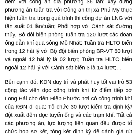
đêm với công an địa phương 36 lần; xây dựng
phương án tuần tra với Công an thị xã Phú Mỹ thực
hiện tuần tra trong quá trình thi công dự án LNG với
tần suất 01 lần/tuần; Phối hợp với Cảnh sát đường
thủy, Bộ đội biên phòng tuần tra 120 lượt các đoạn
ống dẫn khí qua sông Mỏ Nhát; Tuần tra HLTO biển
trong 12 hải lý với Bộ đội biên phòng BR-VT 60 lượt
và ngoài 12 hải lý là 02 lượt; Tuần tra HLTO biển
ngoài 12 hải lý với Cảnh sát biển 3 là 14 lượt;…
Bên cạnh đó, KĐN duy trì và phát huy tốt vai trò 53
cộng tác viên dọc công trình khí từ điểm tiếp bờ
Long Hải cho đến Hiệp Phước nơi có công trình khí
của KĐN đi qua; Tổ chức 30 lượt kiểm tra định kỳ/
đột xuất đêm dọc tuyến ống và các trạm khí. Tất cả
các phương án, lực lượng liên quan đều được tổ
chức họp sơ kết, tổng kết định kỳ để đánh giá rút